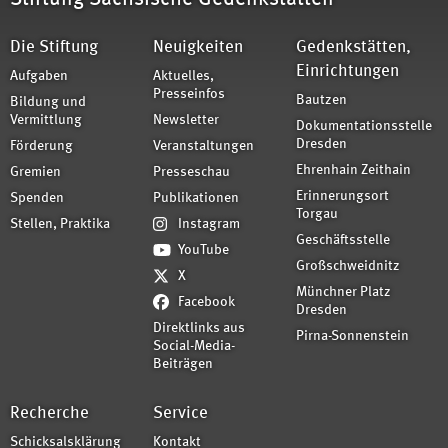
Die Stiftung
Neuigkeiten
Gedenkstätten,
Einrichtungen
Aufgaben
Aktuelles,
Presseinfos
Bautzen
Bildung und
Vermittlung
Newsletter
Dokumentationsstelle
Dresden
Förderung
Veranstaltungen
Ehrenhain Zeithain
Gremien
Presseschau
Erinnerungsort
Spenden
Publikationen
Torgau
Stellen, Praktika
Instagram
Geschäftsstelle
YouTube
Großschweidnitz
X
Münchner Platz
Facebook
Dresden
Direktlinks aus
Pirna-Sonnenstein
Social-Media-
Beiträgen
Recherche
Service
Schicksalsklärung
Kontakt