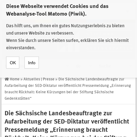
Diese Webseite verwendet Cookies und das
Zur Auswahl der Einrichtungen der
Webanalyse-Tool Matomo (Piwik).
Stiftung Sächsische Gedenkstätten
Das hilft uns, um Ihnen ein gutes Nutzungserlebnis zu bieten
und unsere Website zu verbessern.
Wenn Sie durch unsere Seiten surfen, erklären Sie sich hiermit
einverstanden.
OK
Info
Navigation
de
Suche
Home
»
Aktuelles | Presse
»
Die Sächsische Landesbeauftragte zur
Aufarbeitung der SED-Diktatur veröffentlicht Pressemeldung „Erinnerung
braucht Rückhalt: Keine Kürzungen bei der Stiftung Sächsische
Gedenkstätten“
Die Sächsische Landesbeauftragte zur
Aufarbeitung der SED-Diktatur veröffentlicht
Pressemeldung „Erinnerung braucht