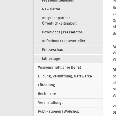
Pressemitteilungen
I
Bu
Newsletter
Z
Ansprechpartner
Op
Öffentlichkeitsarbeit
hi
Downloads | Pressefotos
B
Aufnahme Presseverteiler
A
Presseschau
Ve
Jahrestage
Ve
Wissenschaftlicher Beirat
Di
Bildung, Vermittlung, Netzwerke
po
eh
Förderung
Mi
Recherche
Ve
Veranstaltungen
Vo
Publikationen | Webshop
S