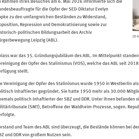
m Rahmen ihres Besuches am 6. Mai 2026 informierte sich die
ndesbeauftragte für die Opfer der SED-Diktatur Evelyn
upke zu den umfangreichen Beständen zu Widerstand,
position, Repression und Demokratisierung sowie zur
storisch-politischen Bildungsarbeit des Archiv
(© A
ürgerbewegung Leipzig (ABL).
nlass war das 35. Gründungsjubiläum des ABL. Im Mittelpunkt stande
reinigung der Opfer des Stalinismus (VOS), welche das ABL seit 2018 e
rfügung stellt.
e Vereinigung der Opfer des Stalinismus wurde 1950 in Westberlin al
litisch Inhaftierter gegründet. Sie hatte 1950 mehr als 30.000 Mitgli
emals politisch Inhaftierter der SBZ und DDR. Unter ihnen befanden si
litärtribunale (SMT), Betroffene der Waldheim-Prozesse, sogen. Repub
rfolgte.
rstand und Team des ABL sind überzeugt, die Bestände können bei der
BZ und DDR von großem Nutzen sein.