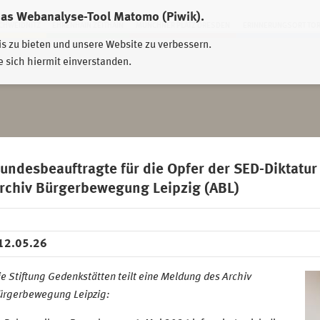
das Webanalyse-Tool Matomo (Piwik).
HWEIDNITZ
EHRENHAIN ZEITHAIN
MÜNCHNER PLATZ DRESDEN
ERINNERUNGSORT TO
is zu bieten und unsere Website zu verbessern.
e sich hiermit einverstanden.
undesbeauftragte für die Opfer der SED-Diktatur
rchiv Bürgerbewegung Leipzig (ABL)
12.05.26
e Stiftung Gedenkstätten teilt eine Meldung des Archiv
ürgerbewegung Leipzig: