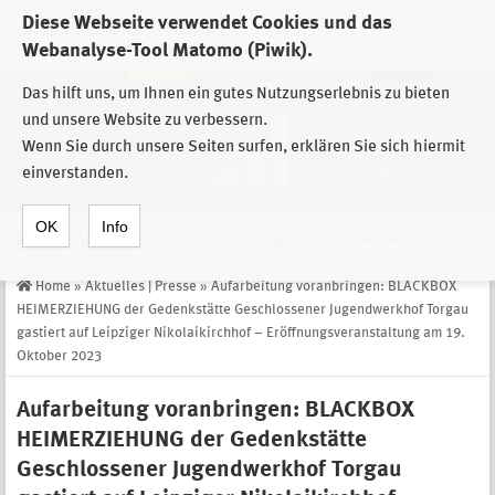
Diese Webseite verwendet Cookies und das
Zur Auswahl der Einrichtungen der
Webanalyse-Tool Matomo (Piwik).
Stiftung Sächsische Gedenkstätten
Das hilft uns, um Ihnen ein gutes Nutzungserlebnis zu bieten
und unsere Website zu verbessern.
Wenn Sie durch unsere Seiten surfen, erklären Sie sich hiermit
einverstanden.
OK
Info
Navigation
de
Suche
Home
»
Aktuelles | Presse
»
Aufarbeitung voranbringen: BLACKBOX
HEIMERZIEHUNG der Gedenkstätte Geschlossener Jugendwerkhof Torgau
gastiert auf Leipziger Nikolaikirchhof – Eröffnungsveranstaltung am 19.
Oktober 2023
Aufarbeitung voranbringen: BLACKBOX
HEIMERZIEHUNG der Gedenkstätte
Geschlossener Jugendwerkhof Torgau