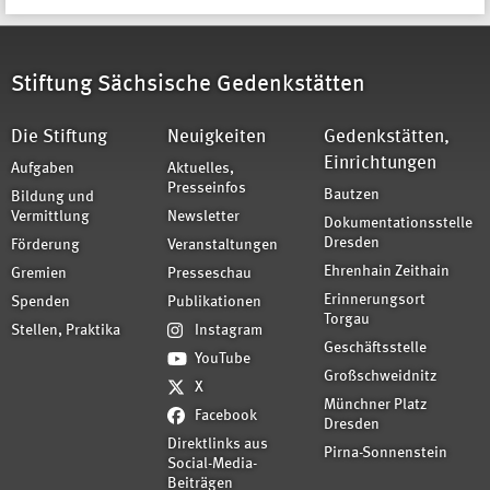
Stiftung Sächsische Gedenkstätten
Die Stiftung
Neuigkeiten
Gedenkstätten,
Einrichtungen
Aufgaben
Aktuelles,
Presseinfos
Bautzen
Bildung und
Vermittlung
Newsletter
Dokumentationsstelle
Dresden
Förderung
Veranstaltungen
Ehrenhain Zeithain
Gremien
Presseschau
Erinnerungsort
Spenden
Publikationen
Torgau
Stellen, Praktika
Instagram
Geschäftsstelle
YouTube
Großschweidnitz
X
Münchner Platz
Facebook
Dresden
Direktlinks aus
Pirna-Sonnenstein
Social-Media-
Beiträgen