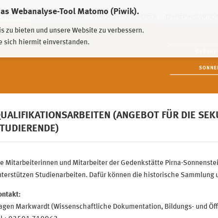
das Webanalyse-Tool Matomo (Piwik).
HWEIDNITZ
EHRENHAIN ZEITHAIN
MÜNCHNER PLATZ DRESDEN
ERINNERUNGSORT TO
is zu bieten und unsere Website zu verbessern.
e sich hiermit einverstanden.
UALIFIKATIONSARBEITEN (ANGEBOT FÜR DIE SEK
TUDIERENDE)
e Mitarbeiterinnen und Mitarbeiter der Gedenkstätte Pirna-Sonnenste
terstützen Studienarbeiten. Dafür können die historische Sammlung 
ontakt:
agen Markwardt (
Wissenschaftliche Dokumentation, Bildungs- und Öff