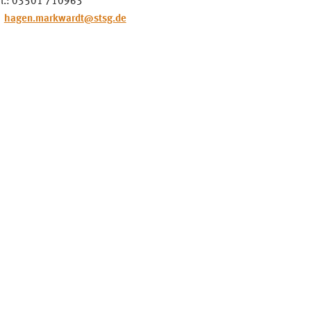
el.: 03501 710963
hagen.markwardt@stsg.de