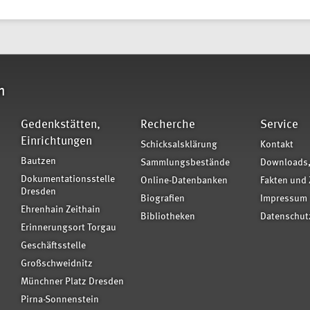
n
Gedenkstätten,
Recherche
Service
Einrichtungen
Schicksalsklärung
Kontakt
Bautzen
Sammlungsbestände
Downloads,
Dokumentationsstelle
Online-Datenbanken
Fakten und 
Dresden
Biografien
Impressum
Ehrenhain Zeithain
Bibliotheken
Datenschut
Erinnerungsort Torgau
Geschäftsstelle
Großschweidnitz
Münchner Platz Dresden
Pirna-Sonnenstein