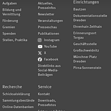
Einrichtungen
Aufgaben
Aktuelles,
Presseinfos
Bautzen
Bildung und
Vermittlung
Newsletter
Dokumentationsstelle
Dresden
Förderung
Veranstaltungen
Ehrenhain Zeithain
Gremien
Presseschau
Erinnerungsort
Spenden
Publikationen
Torgau
Stellen, Praktika
Instagram
Geschäftsstelle
YouTube
Großschweidnitz
X
Münchner Platz
Facebook
Dresden
Direktlinks aus
Pirna-Sonnenstein
Social-Media-
Beiträgen
Recherche
Service
Schicksalsklärung
Kontakt
Sammlungsbestände
Downloads,
Pressefotos
Online-Datenbanken