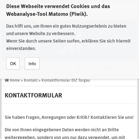
Diese Webseite verwendet Cookies und das
Zur Auswahl der Einrichtungen der
Webanalyse-Tool Matomo (Piwik).
Stiftung Sächsische Gedenkstätten
Das hilft uns, um Ihnen ein gutes Nutzungserlebnis zu bieten
und unsere Website zu verbessern.
Wenn Sie durch unsere Seiten surfen, erklären Sie sich hiermit
einverstanden.
OK
Info
Navigation
de
Suche
Home
»
Kontakt
»
Kontaktformular DIZ Torgau
KONTAKTFORMULAR
Sie haben Fragen, Anregungen oder Kritik? Kontaktieren Sie uns!
Die von Ihnen eingegebenen Daten werden nicht an Dritte
weitergegeben, sondern von uns nur dazu verwendet, um mit