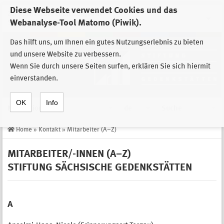
Diese Webseite verwendet Cookies und das
Zur Auswahl der Einrichtungen der
Webanalyse-Tool Matomo (Piwik).
Stiftung Sächsische Gedenkstätten
Das hilft uns, um Ihnen ein gutes Nutzungserlebnis zu bieten
und unsere Website zu verbessern.
Wenn Sie durch unsere Seiten surfen, erklären Sie sich hiermit
einverstanden.
OK
Info
Navigation
de
Suche
Home
»
Kontakt
»
Mitarbeiter (A–Z)
MITARBEITER/-INNEN (A–Z)
STIFTUNG SÄCHSISCHE GEDENKSTÄTTEN
A