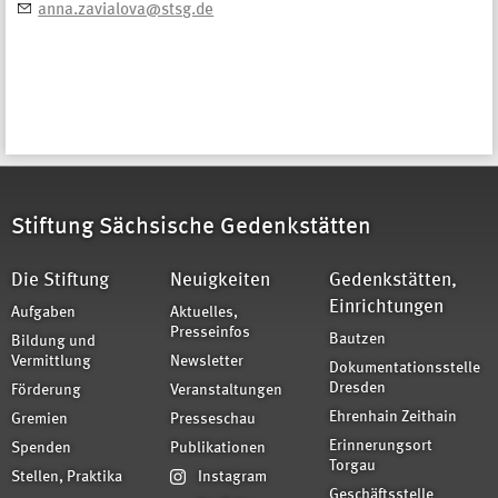
anna.zavialova@stsg.de
Stiftung Sächsische Gedenkstätten
Die Stiftung
Neuigkeiten
Gedenkstätten,
Einrichtungen
Aufgaben
Aktuelles,
Presseinfos
Bautzen
Bildung und
Vermittlung
Newsletter
Dokumentationsstelle
Dresden
Förderung
Veranstaltungen
Ehrenhain Zeithain
Gremien
Presseschau
Erinnerungsort
Spenden
Publikationen
Torgau
Stellen, Praktika
Instagram
Geschäftsstelle