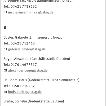
Anselmi-Haas, Nicole (Erinnerungsort Torgau)
Tel.: 03421 7739682
nicole.anselmi-haas@stsg.de
B
Beyler, Gabriele (
Erinnerungsort Torgau
)
Tel.: 03421 713468
gabriele.beyler@stsg.de
Boger, Alexander (Geschäftsstelle Dresden)
Tel.: 0176 14677717
alexander.boger@stsg.de
Dr. Böhm, Boris (Gedenkstätte Pirna-Sonnenstein)
Tel.: 03501 710962
boris.boehm@stsg.de
Bruhn, Cornelia (Gedenkstätte Bautzen)