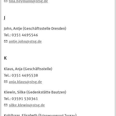
tina.heymann@stsg.de
J
John, Antje (Geschäftsstelle Dresden)
Tel.: 0351 4695546
antje.john@stsg.de
K
Klaus, Anja (Geschäftsstelle)
Tel.: 0351 4695538
anja.klaus@stsg.de
Klewin, Silke (Gedenkstätte Bautzen)
Tel.: 03591 530361
silke.klewin@stsg.de
Kohlhaas, Elisabeth (
Erinnerungsort Torgau
)