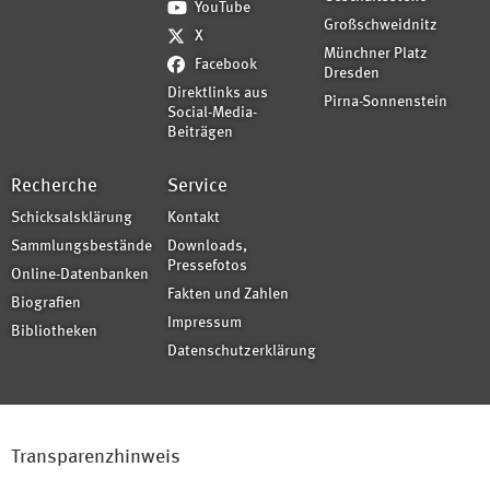
YouTube
Großschweidnitz
X
Münchner Platz
Facebook
Dresden
Direktlinks aus
Pirna-Sonnenstein
Social-Media-
Beiträgen
Recherche
Service
Schicksalsklärung
Kontakt
Sammlungsbestände
Downloads,
Pressefotos
Online-Datenbanken
Fakten und Zahlen
Biografien
Impressum
Bibliotheken
Datenschutzerklärung
Transparenzhinweis