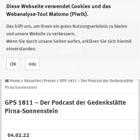
Diese Webseite verwendet Cookies und das
Zur Auswahl der Einrichtungen der
Webanalyse-Tool Matomo (Piwik).
Stiftung Sächsische Gedenkstätten
Das hilft uns, um Ihnen ein gutes Nutzungserlebnis zu bieten
und unsere Website zu verbessern.
Wenn Sie durch unsere Seiten surfen, erklären Sie sich hiermit
einverstanden.
OK
Info
Navigation
de
Suche
Home
»
Aktuelles | Presse
»
GPS 1811 – Der Podcast der Gedenkstätte
Pirna-Sonnenstein
GPS 1811 – Der Podcast der Gedenkstätte
Pirna-Sonnenstein
04.02.22