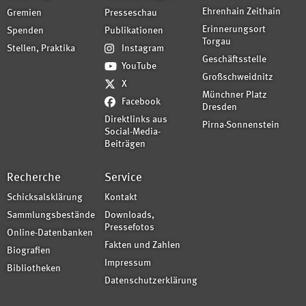
Ehrenhain Zeithain
Gremien
Presseschau
Erinnerungsort
Spenden
Publikationen
Torgau
Stellen, Praktika
Instagram
Geschäftsstelle
YouTube
Großschweidnitz
X
Münchner Platz
Facebook
Dresden
Direktlinks aus
Pirna-Sonnenstein
Social-Media-
Beiträgen
Recherche
Service
Schicksalsklärung
Kontakt
Sammlungsbestände
Downloads,
Pressefotos
Online-Datenbanken
Fakten und Zahlen
Biografien
Impressum
Bibliotheken
Datenschutzerklärung