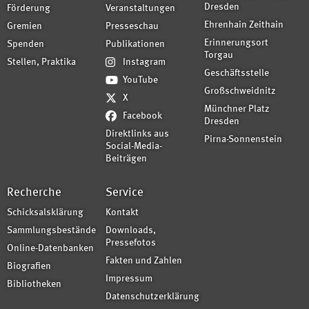
Dresden
Förderung
Veranstaltungen
Ehrenhain Zeithain
Gremien
Presseschau
Erinnerungsort
Spenden
Publikationen
Torgau
Stellen, Praktika
Instagram
Geschäftsstelle
YouTube
Großschweidnitz
X
Münchner Platz
Facebook
Dresden
Direktlinks aus
Pirna-Sonnenstein
Social-Media-
Beiträgen
Recherche
Service
Schicksalsklärung
Kontakt
Sammlungsbestände
Downloads,
Pressefotos
Online-Datenbanken
Fakten und Zahlen
Biografien
Impressum
Bibliotheken
Datenschutzerklärung