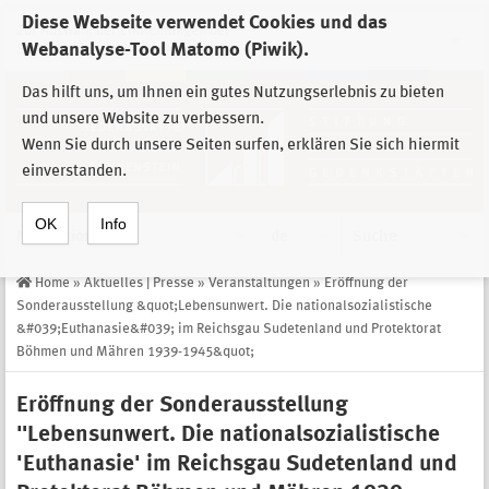
Diese Webseite verwendet Cookies und das
Zur Auswahl der Einrichtungen der
Webanalyse-Tool Matomo (Piwik).
Stiftung Sächsische Gedenkstätten
Das hilft uns, um Ihnen ein gutes Nutzungserlebnis zu bieten
und unsere Website zu verbessern.
Wenn Sie durch unsere Seiten surfen, erklären Sie sich hiermit
einverstanden.
OK
Info
Navigation
de
Suche
Home
»
Aktuelles | Presse
»
Veranstaltungen
»
Eröffnung der
Sonderausstellung &quot;Lebensunwert. Die nationalsozialistische
&#039;Euthanasie&#039; im Reichsgau Sudetenland und Protektorat
Böhmen und Mähren 1939-1945&quot;
Eröffnung der Sonderausstellung
"Lebensunwert. Die nationalsozialistische
'Euthanasie' im Reichsgau Sudetenland und