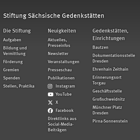
Stiftung Sächsische Gedenkstätten
Die Stiftung
Neuigkeiten
Gedenkstätten,
Einrichtungen
Aufgaben
Aktuelles,
Presseinfos
Bautzen
Bildung und
Vermittlung
Newsletter
Dokumentationsstelle
Dresden
Förderung
Veranstaltungen
Ehrenhain Zeithain
Gremien
Presseschau
Erinnerungsort
Spenden
Publikationen
Torgau
Stellen, Praktika
Instagram
Geschäftsstelle
YouTube
Großschweidnitz
X
Münchner Platz
Facebook
Dresden
Direktlinks aus
Pirna-Sonnenstein
Social-Media-
Beiträgen