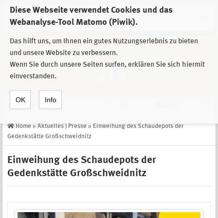
Diese Webseite verwendet Cookies und das
Zur Auswahl der Einrichtungen der
Webanalyse-Tool Matomo (Piwik).
Stiftung Sächsische Gedenkstätten
Das hilft uns, um Ihnen ein gutes Nutzungserlebnis zu bieten
und unsere Website zu verbessern.
Wenn Sie durch unsere Seiten surfen, erklären Sie sich hiermit
einverstanden.
OK
Info
Navigation
de
Suche
Home
»
Aktuelles | Presse
»
Einweihung des Schaudepots der
Gedenkstätte Großschweidnitz
Einweihung des Schaudepots der
Gedenkstätte Großschweidnitz