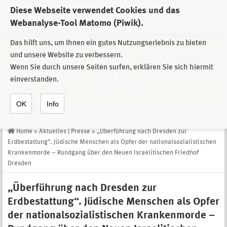
Diese Webseite verwendet Cookies und das
Zur Auswahl der Einrichtungen der
Webanalyse-Tool Matomo (Piwik).
Stiftung Sächsische Gedenkstätten
Das hilft uns, um Ihnen ein gutes Nutzungserlebnis zu bieten
und unsere Website zu verbessern.
Wenn Sie durch unsere Seiten surfen, erklären Sie sich hiermit
einverstanden.
OK
Info
Navigation
de
Suche
Home
»
Aktuelles | Presse
»
„Überführung nach Dresden zur
Erdbestattung“. Jüdische Menschen als Opfer der nationalsozialistischen
Krankenmorde – Rundgang über den Neuen Israelitischen Friedhof
Dresden
„Überführung nach Dresden zur
Erdbestattung“. Jüdische Menschen als Opfer
der nationalsozialistischen Krankenmorde –