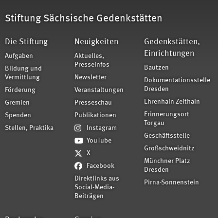
Stiftung Sächsische Gedenkstätten
Die Stiftung
Neuigkeiten
Gedenkstätten,
Einrichtungen
Aufgaben
Aktuelles,
Presseinfos
Bautzen
Bildung und
Vermittlung
Newsletter
Dokumentationsstelle
Dresden
Förderung
Veranstaltungen
Ehrenhain Zeithain
Gremien
Presseschau
Erinnerungsort
Spenden
Publikationen
Torgau
Stellen, Praktika
Instagram
Geschäftsstelle
YouTube
Großschweidnitz
X
Münchner Platz
Facebook
Dresden
Direktlinks aus
Pirna-Sonnenstein
Social-Media-
Beiträgen