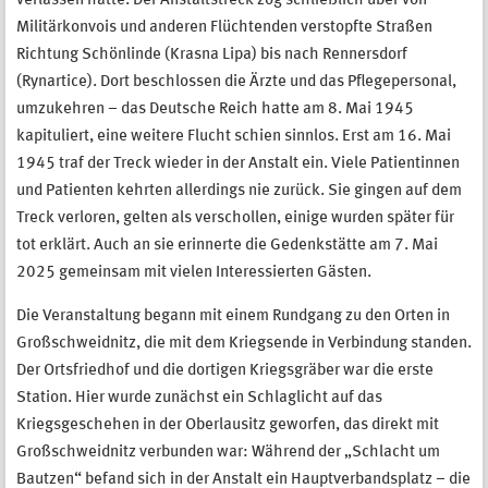
verlassen hatte. Der Anstaltstreck zog schließlich über von
Militärkonvois und anderen Flüchtenden verstopfte Straßen
Richtung Schönlinde (Krasna Lipa) bis nach Rennersdorf
(Rynartice). Dort beschlossen die Ärzte und das Pflegepersonal,
umzukehren – das Deutsche Reich hatte am 8. Mai 1945
kapituliert, eine weitere Flucht schien sinnlos. Erst am 16. Mai
1945 traf der Treck wieder in der Anstalt ein. Viele Patientinnen
und Patienten kehrten allerdings nie zurück. Sie gingen auf dem
Treck verloren, gelten als verschollen, einige wurden später für
tot erklärt. Auch an sie erinnerte die Gedenkstätte am 7. Mai
2025 gemeinsam mit vielen Interessierten Gästen.
Die Veranstaltung begann mit einem Rundgang zu den Orten in
Großschweidnitz, die mit dem Kriegsende in Verbindung standen.
Der Ortsfriedhof und die dortigen Kriegsgräber war die erste
Station. Hier wurde zunächst ein Schlaglicht auf das
Kriegsgeschehen in der Oberlausitz geworfen, das direkt mit
Großschweidnitz verbunden war: Während der „Schlacht um
Bautzen“ befand sich in der Anstalt ein Hauptverbandsplatz – die