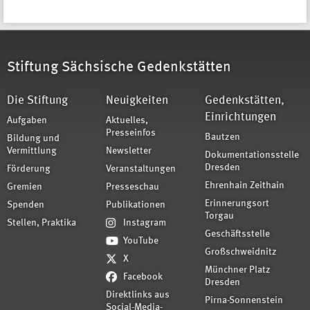
Stiftung Sächsische Gedenkstätten
Die Stiftung
Neuigkeiten
Gedenkstätten,
Einrichtungen
Aufgaben
Aktuelles,
Presseinfos
Bautzen
Bildung und
Vermittlung
Newsletter
Dokumentationsstelle
Dresden
Förderung
Veranstaltungen
Ehrenhain Zeithain
Gremien
Presseschau
Erinnerungsort
Spenden
Publikationen
Torgau
Stellen, Praktika
Instagram
Geschäftsstelle
YouTube
Großschweidnitz
X
Münchner Platz
Facebook
Dresden
Direktlinks aus
Pirna-Sonnenstein
Social-Media-