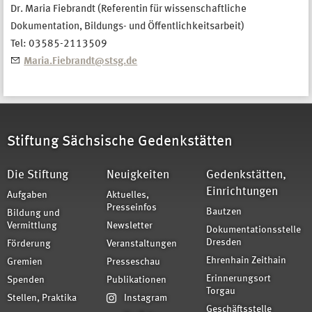
Dr. Maria Fiebrandt (Referentin für wissenschaftliche
Dokumentation, Bildungs- und Öffentlichkeitsarbeit)
Tel: 03585-2113509
Maria.Fiebrandt@stsg.de
Stiftung Sächsische Gedenkstätten
Die Stiftung
Neuigkeiten
Gedenkstätten,
Einrichtungen
Aufgaben
Aktuelles,
Presseinfos
Bautzen
Bildung und
Vermittlung
Newsletter
Dokumentationsstelle
Dresden
Förderung
Veranstaltungen
Ehrenhain Zeithain
Gremien
Presseschau
Erinnerungsort
Spenden
Publikationen
Torgau
Stellen, Praktika
Instagram
Geschäftsstelle