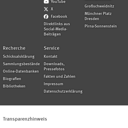
YouTube
Großschweidnitz
X
Münchner Platz
Facebook
Dresden
Direktlinks aus
Pirna-Sonnenstein
Social-Media-
Beiträgen
Recherche
Service
Schicksalsklärung
Kontakt
Sammlungsbestände
Downloads,
Pressefotos
Online-Datenbanken
Fakten und Zahlen
Biografien
Impressum
Bibliotheken
Datenschutzerklärung
Transparenzhinweis