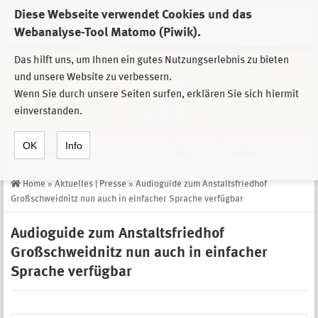
Diese Webseite verwendet Cookies und das
Zur Auswahl der Einrichtungen der
Webanalyse-Tool Matomo (Piwik).
Stiftung Sächsische Gedenkstätten
Das hilft uns, um Ihnen ein gutes Nutzungserlebnis zu bieten
und unsere Website zu verbessern.
Wenn Sie durch unsere Seiten surfen, erklären Sie sich hiermit
einverstanden.
OK
Info
Navigation
de
Suche
Home
»
Aktuelles | Presse
»
Audioguide zum Anstaltsfriedhof
Großschweidnitz nun auch in einfacher Sprache verfügbar
Audioguide zum Anstaltsfriedhof
Großschweidnitz nun auch in einfacher
Sprache verfügbar