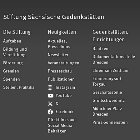
Stiftung Sächsische Gedenkstätten
Die Stiftung
Neuigkeiten
Gedenkstätten,
Einrichtungen
Aufgaben
Aktuelles,
Presseinfos
Bautzen
Bildung und
Vermittlung
Newsletter
Dokumentationsstelle
Dresden
Förderung
Veranstaltungen
Ehrenhain Zeithain
Gremien
Presseschau
Erinnerungsort
Spenden
Publikationen
Torgau
Stellen, Praktika
Instagram
Geschäftsstelle
YouTube
Großschweidnitz
X
Münchner Platz
Facebook
Dresden
Direktlinks aus
Pirna-Sonnenstein
Social-Media-
Beiträgen