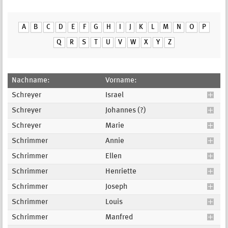
A
B
C
D
E
F
G
H
I
J
K
L
M
N
O
P
Q
R
S
T
U
V
W
X
Y
Z
Nachname:
Vorname:
Schreyer
Israel
Schreyer
Johannes (?)
Schreyer
Marie
Schrimmer
Annie
Schrimmer
Ellen
Schrimmer
Henriette
Schrimmer
Joseph
Schrimmer
Louis
Schrimmer
Manfred