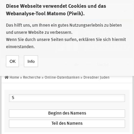
Diese Webseite verwendet Cookies und das
Zur Auswahl der Einrichtungen der
Webanalyse-Tool Matomo (Piwik).
Stiftung Sächsische Gedenkstätten
Das hilft uns, um Ihnen ein gutes Nutzungserlebnis zu bieten
und unsere Website zu verbessern.
Wenn Sie durch unsere Seiten surfen, erklären Sie sich hiermit
einverstanden.
OK
Info
Navigation
de
Suche
Home
»
Recherche
»
Online-Datenbanken
»
Dresdner Juden