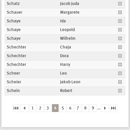
Schatz
Jacob Juda
Schauer
Margarete
Schaye
Ida
Schaye
Leopold
Schaye
Wilhelm
Schechter
Chaja
Schechter
Dora
Schechter
Harry
Scheer
Leo
Scheier
Jakob Leon
Schein
Robert
1
2
3
4
5
6
7
8
9
…
Seiten