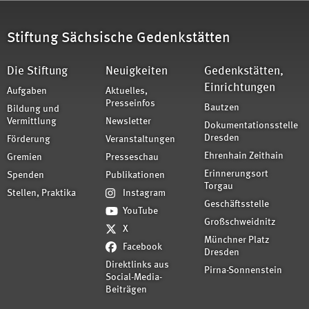
Stiftung Sächsische Gedenkstätten
Die Stiftung
Neuigkeiten
Gedenkstätten,
Einrichtungen
Aufgaben
Aktuelles,
Presseinfos
Bautzen
Bildung und
Vermittlung
Newsletter
Dokumentationsstelle
Dresden
Förderung
Veranstaltungen
Ehrenhain Zeithain
Gremien
Presseschau
Erinnerungsort
Spenden
Publikationen
Torgau
Stellen, Praktika
Instagram
Geschäftsstelle
YouTube
Großschweidnitz
X
Münchner Platz
Facebook
Dresden
Direktlinks aus
Pirna-Sonnenstein
Social-Media-
Beiträgen