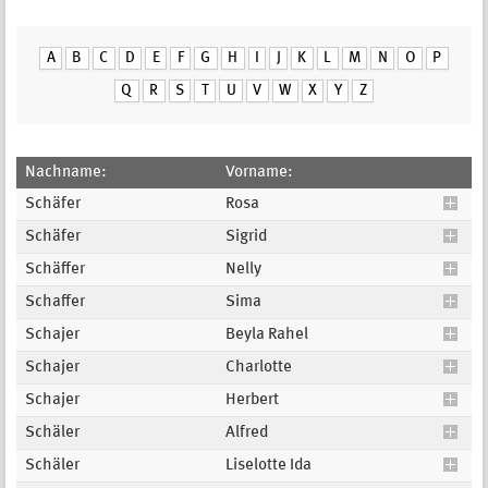
A
B
C
D
E
F
G
H
I
J
K
L
M
N
O
P
Q
R
S
T
U
V
W
X
Y
Z
Nachname:
Vorname:
Schäfer
Rosa
Schäfer
Sigrid
Schäffer
Nelly
Schaffer
Sima
Schajer
Beyla Rahel
Schajer
Charlotte
Schajer
Herbert
Schäler
Alfred
Schäler
Liselotte Ida