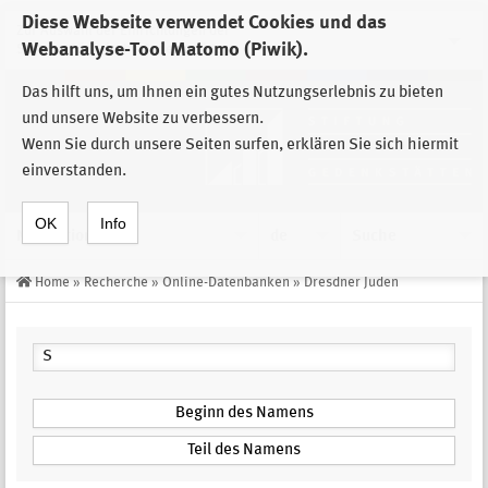
Diese Webseite verwendet Cookies und das
Zur Auswahl der Einrichtungen der
Webanalyse-Tool Matomo (Piwik).
Stiftung Sächsische Gedenkstätten
Das hilft uns, um Ihnen ein gutes Nutzungserlebnis zu bieten
und unsere Website zu verbessern.
Wenn Sie durch unsere Seiten surfen, erklären Sie sich hiermit
einverstanden.
OK
Info
Navigation
de
Suche
Home
»
Recherche
»
Online-Datenbanken
»
Dresdner Juden