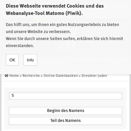
Diese Webseite verwendet Cookies und das
Zur Auswahl der Einrichtungen der
Webanalyse-Tool Matomo (Piwik).
Stiftung Sächsische Gedenkstätten
Das hilft uns, um Ihnen ein gutes Nutzungserlebnis zu bieten
und unsere Website zu verbessern.
Wenn Sie durch unsere Seiten surfen, erklären Sie sich hiermit
einverstanden.
OK
Info
Navigation
de
Suche
Home
»
Recherche
»
Online-Datenbanken
»
Dresdner Juden