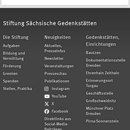
Stiftung Sächsische Gedenkstätten
Die Stiftung
Neuigkeiten
Gedenkstätten,
Einrichtungen
Aufgaben
Aktuelles,
Presseinfos
Bautzen
Bildung und
Vermittlung
Newsletter
Dokumentationsstelle
Dresden
Förderung
Veranstaltungen
Ehrenhain Zeithain
Gremien
Presseschau
Erinnerungsort
Spenden
Publikationen
Torgau
Stellen, Praktika
Instagram
Geschäftsstelle
YouTube
Großschweidnitz
X
Münchner Platz
Facebook
Dresden
Direktlinks aus
Pirna-Sonnenstein
Social-Media-
Beiträgen