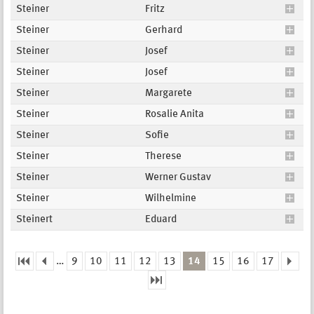
Steiner
Fritz
Steiner
Gerhard
Steiner
Josef
Steiner
Josef
Steiner
Margarete
Steiner
Rosalie Anita
Steiner
Sofie
Steiner
Therese
Steiner
Werner Gustav
Steiner
Wilhelmine
Steinert
Eduard
…
9
10
11
12
13
14
15
16
17
Seiten