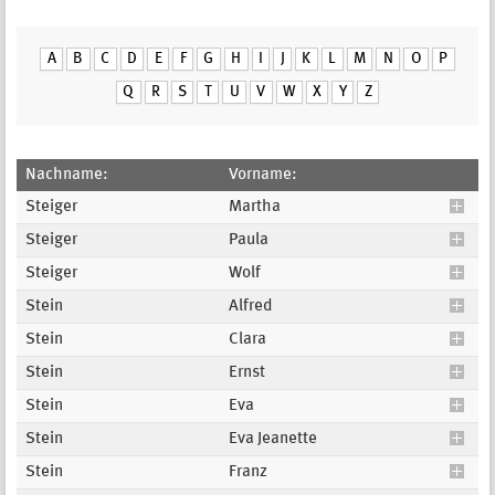
A
B
C
D
E
F
G
H
I
J
K
L
M
N
O
P
Q
R
S
T
U
V
W
X
Y
Z
Nachname:
Vorname:
Steiger
Martha
Steiger
Paula
Steiger
Wolf
Stein
Alfred
Stein
Clara
Stein
Ernst
Stein
Eva
Stein
Eva Jeanette
Stein
Franz