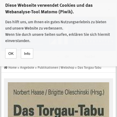
Diese Webseite verwendet Cookies und das
Zur Auswahl der Einrichtungen der
Webanalyse-Tool Matomo (Piwik).
Stiftung Sächsische Gedenkstätten
Das hilft uns, um Ihnen ein gutes Nutzungserlebnis zu bieten
und unsere Website zu verbessern.
Wenn Sie durch unsere Seiten surfen, erklären Sie sich hiermit
einverstanden.
OK
Info
Navigation
de
Suche
Home
»
Angebote
»
Publikationen | Webshop
»
Das Torgau-Tabu