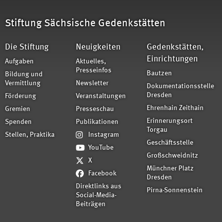
Stiftung Sächsische Gedenkstätten
Die Stiftung
Neuigkeiten
Gedenkstätten,
Einrichtungen
Aufgaben
Aktuelles,
Presseinfos
Bautzen
Bildung und
Vermittlung
Newsletter
Dokumentationsstelle
Dresden
Förderung
Veranstaltungen
Ehrenhain Zeithain
Gremien
Presseschau
Erinnerungsort
Spenden
Publikationen
Torgau
Stellen, Praktika
Instagram
Geschäftsstelle
YouTube
Großschweidnitz
X
Münchner Platz
Facebook
Dresden
Direktlinks aus
Pirna-Sonnenstein
Social-Media-
Beiträgen