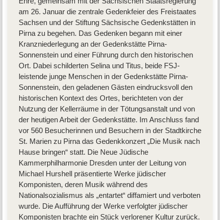
Ehre, gemeinsam mit der Sächsischen Staatsregierung
am 26. Januar die zentrale Gedenkfeier des Freistaates
Sachsen und der Stiftung Sächsische Gedenkstätten in
Pirna zu begehen. Das Gedenken begann mit einer
Kranzniederlegung an der Gedenkstätte Pirna-
Sonnenstein und einer Führung durch den historischen
Ort. Dabei schilderten Selina und Titus, beide FSJ-
leistende junge Menschen in der Gedenkstätte Pirna-
Sonnenstein, den geladenen Gästen eindrucksvoll den
historischen Kontext des Ortes, berichteten von der
Nutzung der Kellerräume in der Tötungsanstalt und von
der heutigen Arbeit der Gedenkstätte. Im Anschluss fand
vor 560 Besucherinnen und Besuchern in der Stadtkirche
St. Marien zu Pirna das Gedenkkonzert „Die Musik nach
Hause bringen“ statt. Die Neue Jüdische
Kammerphilharmonie Dresden unter der Leitung von
Michael Hurshell präsentierte Werke jüdischer
Komponisten, deren Musik während des
Nationalsozialismus als „entartet“ diffamiert und verboten
wurde. Die Aufführung der Werke verfolgter jüdischer
Komponisten brachte ein Stück verlorener Kultur zurück.