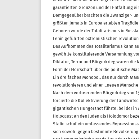
bewirkte nichtsdestoweniger den Zusammen
garantierten Grenzen und der Entfaltung e
Demgegenüber brachten die Zwanziger- und D
größten jemals in Europa erlebten Tragödie 
Geboren wurde der Totalitarismus in Russla
Lenin geführten extremistischen revolutionä
Das Aufkommen des Totalitarismus kann auf 
gewählte konstituierende Versammlung von
Diktatur, Terror und Bürgerkrieg waren die 
Form der Herrschaft über die politische Mac
Ein dreifaches Monopol, das nur durch Mas
revolutionieren und einen „neuen Mensche
Nach dem verheerenden Bürgerkrieg von 19
forcierte die Kollektivierung der Landwirt
gigantischen Hungersnot führte, bei der 
Holocaust an den Juden als Holodomor beze
Stalin schuf ein umfassendes Repressionss
sich sowohl gegen bestimmte Bevölkerungsg