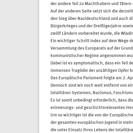
der andere Teil zu Machthabern und Tätern
Auf der anderen Seite setzt sich die derzei
den Sieg über Nazideutschland und auch d
Bürgerkrieges und der Dreißigerjahre sow
zwölf Ländern vorbereitet wurde, die Wladim
Ein wichtiger Schritt indes auf dem Wege d
Versammlung des Europarats auf der Grundl
kommunistischer Regime angenommen wur
Dabei ist es symptomatisch, dass ein Teil
immensen Tragödie der unzähligen Opfer k
Das Europäische Parlament folgte am 2. Apr
Dennoch sind wir noch weit entfernt von e
totalitären Systemen, Nazismus, Faschism
Es ist somit unbedingt erforderlich, dass d
erinnerungs- und geschichtsrelevanten Her
Um so wichtiger ist die von der Europäisch
der gesamten europäischen Jugend in mehr
die unter Einsatz ihres Lebens der totalit