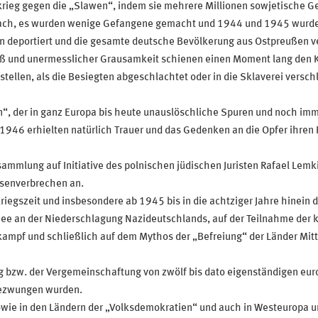
krieg gegen die „Slawen“, indem sie mehrere Millionen sowjetische G
nach, es wurden wenige Gefangene gemacht und 1944 und 1945 wurde
n deportiert und die gesamte deutsche Bevölkerung aus Ostpreußen ve
und unermesslicher Grausamkeit schienen einen Moment lang den Kri
stellen, als die Besiegten abgeschlachtet oder in die Sklaverei versc
tion“, der in ganz Europa bis heute unauslöschliche Spuren und noch i
46 erhielten natürlich Trauer und das Gedenken an die Opfer ihren P
lung auf Initiative des polnischen jüdischen Juristen Rafael Lemkin
ssenverbrechen an.
iegszeit und insbesondere ab 1945 bis in die achtziger Jahre hinein
mee an der Niederschlagung Nazideutschlands, auf der Teilnahme der k
ampf und schließlich auf dem Mythos der „Befreiung“ der Länder Mitt
ung bzw. der Vergemeinschaftung von zwölf bis dato eigenständigen eu
gezwungen wurden.
owie in den Ländern der „Volksdemokratien“ und auch in Westeuropa 