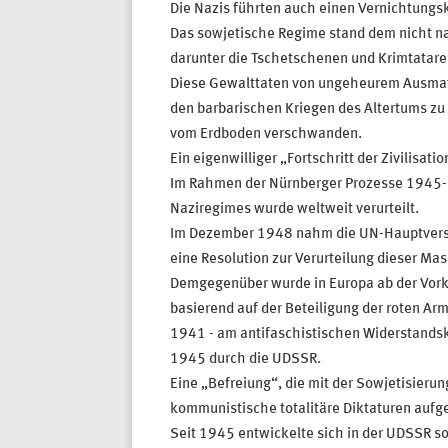
Die Nazis führten auch einen Vernichtungs
Das sowjetische Regime stand dem nicht 
darunter die Tschetschenen und Krimtatare
Diese Gewalttaten von ungeheurem Ausmaß 
den barbarischen Kriegen des Altertums zu 
vom Erdboden verschwanden.
Ein eigenwilliger „Fortschritt der Zivilisa
Im Rahmen der Nürnberger Prozesse 1945-19
Naziregimes wurde weltweit verurteilt.
Im Dezember 1948 nahm die UN-Hauptversamm
eine Resolution zur Verurteilung dieser Ma
Demgegenüber wurde in Europa ab der Vorkr
basierend auf der Beteiligung der roten Ar
1941 - am antifaschistischen Widerstandsk
1945 durch die UDSSR.
Eine „Befreiung“, die mit der Sowjetisier
kommunistische totalitäre Diktaturen auf
Seit 1945 entwickelte sich in der UDSSR s