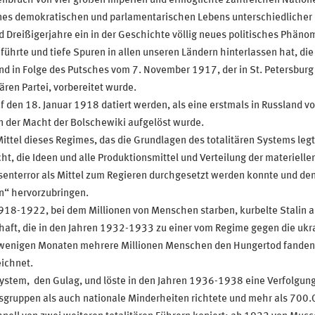
bruch von vier großen Imperien und ermöglichte zahlreichen Natione
ines demokratischen und parlamentarischen Lebens unterschiedlicher I
reißigerjahre ein in der Geschichte völlig neues politisches Phänome
führte und tiefe Spuren in allen unseren Ländern hinterlassen hat, die 
nd in Folge des Putsches vom 7. November 1917, der in St. Petersburg 
ren Partei, vorbereitet wurde.
den 18. Januar 1918 datiert werden, als eine erstmals in Russland v
 der Macht der Bolschewiki aufgelöst wurde.
Mittel dieses Regimes, das die Grundlagen des totalitären Systems leg
ht, die Ideen und alle Produktionsmittel und Verteilung der materielle
senterror als Mittel zum Regieren durchgesetzt werden konnte und den
n“ hervorzubringen.
18-1922, bei dem Millionen von Menschen starben, kurbelte Stalin a
schaft, die in den Jahren 1932-1933 zu einer vom Regime gegen die uk
in wenigen Monaten mehrere Millionen Menschen den Hungertod fanden
ichnet.
ystem, den Gulag, und löste in den Jahren 1936-1938 eine Verfolgun
ruppen als auch nationale Minderheiten richtete und mehr als 700.0