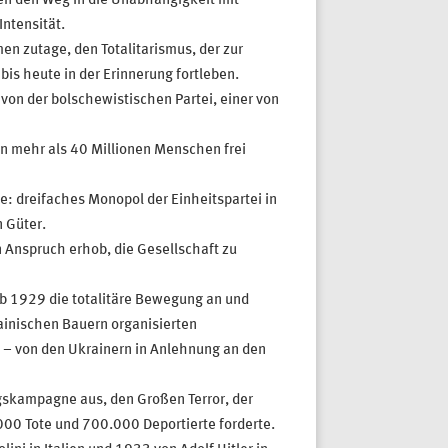
n den Weg in die Unabhängigkeit mit
ntensität.
n zutage, den Totalitarismus, der zur
bis heute in der Erinnerung fortleben.
von der bolschewistischen Partei, einer von
on mehr als 40 Millionen Menschen frei
te: dreifaches Monopol der Einheitspartei in
n Güter.
 Anspruch erhob, die Gesellschaft zu
b 1929 die totalitäre Bewegung an und
rainischen Bauern organisierten
 – von den Ukrainern in Anlehnung an den
gskampagne aus, den Großen Terror, der
00 Tote und 700.000 Deportierte forderte.