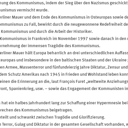
ichung des Kommunismus, indem der Sieg über den Nazismus geschickt
munismus vermischt wurde.
Berliner Mauer und dem Ende des Kommunismus in Osteuropas sowie de
ommunismus zu Fall, bewirkt durch die neugewonnene Redefreiheit d
 Kommunismus und durch die Arbeit der Historiker.
 Kommunismus in Frankreich im November 1997 sowie danach in den m
Wahrnehmung der immensen Tragödie des Kommunismus.
Berliner Mauer hält Europa beharrlich an drei unterschiedlichen Auf
Osteuropas und insbesondere in den baltischen Staaten und der Ukrain
ten Armee, Massenterror und fünfundvierzig Jahre Diktatur, Zensur und 
m Schutz Amerikas nach 1945 in Frieden und Wohlstand leben konnte,
nen die Erinnerung an die, laut François Furet „weltweite Anziehung
front, Spanienkrieg, usw. – sowie das Engagement der Kommunisten i
.
at ein halbes Jahrhundert lang zur Schaffung einer Hypermnesie bei
rbrechen des Kommunismus beigetragen.
eteilt und schwankt zwischen Tragödie und Glorifizierung.
n Terror, Gulag und Diktatur in der gesamten Gesellschaft vorhanden, wo