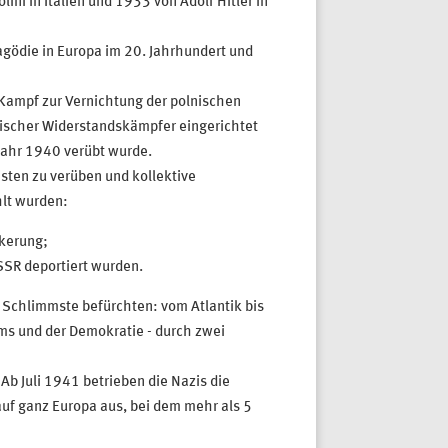
ni in Italien und 1933 von Adolf Hitler in
agödie in Europa im 20. Jahrhundert und
Kampf zur Vernichtung der polnischen
nischer Widerstandskämpfer eingerichtet
hjahr 1940 verübt wurde.
isten zu verüben und kollektive
lt wurden:
lkerung;
DSSR deportiert wurden.
 Schlimmste befürchten: vom Atlantik bis
ums und der Demokratie - durch zwei
b Juli 1941 betrieben die Nazis die
uf ganz Europa aus, bei dem mehr als 5