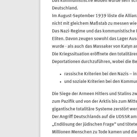
Das kommunistische Modell wurde sehr schne
Deutschland.
Im August-September 1939 löste die Allianz
nicht mit gleichem Maßstab zu messen wie 
Das Nazi-Regime und das kommunistische Re
Eliten. Davon zeugen sowohl das Lager Aus
wurde - als auch das Massaker von Katyn an 
Die Kriegssituation eröffnete den totalitä
Deportationen durchzuführen, wobei die B
rassische Kriterien bei den Nazis – 
und soziale Kriterien bei den Kommuni
Die Siege der Armeen Hitlers und Stalins 
zum Pazifik und von der Arktis bis zum Mitt
gigantische totalitäre Systeme zerstört we
Der Angriff Deutschlands auf die UDSSR am
„Endlösung der jüdischen Frage“ und tötet
Millionen Menschen zu Tode kamen und die 