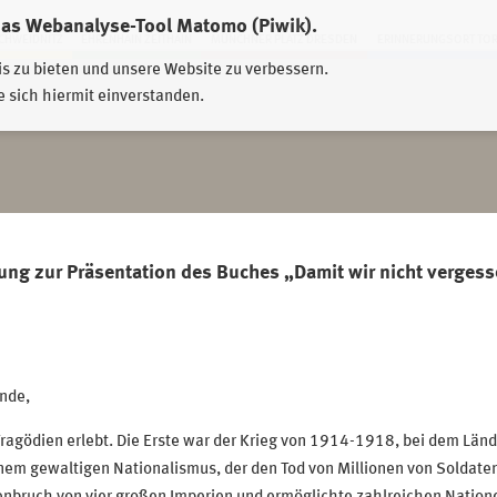
das Webanalyse-Tool Matomo (Piwik).
HWEIDNITZ
EHRENHAIN ZEITHAIN
MÜNCHNER PLATZ DRESDEN
ERINNERUNGSORT TO
is zu bieten und unsere Website zu verbessern.
e sich hiermit einverstanden.
rung zur Präsentation des Buches „Damit wir nicht verges
nde,
ragödien erlebt. Die Erste war der Krieg von 1914-1918, bei dem Länd
em gewaltigen Nationalismus, der den Tod von Millionen von Soldaten u