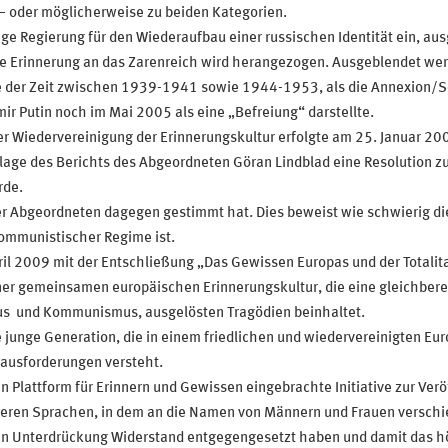
 – oder möglicherweise zu beiden Kategorien.
tige Regierung für den Wiederaufbau einer russischen Identität ein, au
ie Erinnerung an das Zarenreich wird herangezogen. Ausgeblendet we
ie der Zeit zwischen 1939-1941 sowie 1944-1953, als die Annexion/
ir Putin noch im Mai 2005 als eine „Befreiung“ darstellte.
er Wiedervereinigung der Erinnerungskultur erfolgte am 25. Januar 20
age des Berichts des Abgeordneten Göran Lindblad eine Resolution zu
de.
 der Abgeordneten dagegen gestimmt hat. Dies beweist wie schwierig 
ommunistischer Regime ist.
il 2009 mit der Entschließung „Das Gewissen Europas und der Totalit
iner gemeinsamen europäischen Erinnerungskultur, die eine gleichbe
us und Kommunismus, ausgelösten Tragödien beinhaltet.
ie junge Generation, die in einem friedlichen und wiedervereinigten Eu
ausforderungen versteht.
en Plattform für Erinnern und Gewissen eingebrachte Initiative zur V
eren Sprachen, in dem an die Namen von Männern und Frauen verschie
ären Unterdrückung Widerstand entgegengesetzt haben und damit das hö