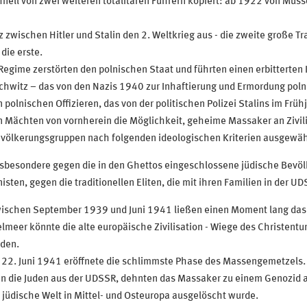
ll von zwei weiteren totalitären Führern kopiert: ab 1922 von Mussoli
 zwischen Hitler und Stalin den 2. Weltkrieg aus - die zweite große Tr
die erste.
gime zerstörten den polnischen Staat und führten einen erbitterten 
chwitz – das von den Nazis 1940 zur Inhaftierung und Ermordung pol
polnischen Offizieren, das von der politischen Polizei Stalins im Frü
ren Mächten von vornherein die Möglichkeit, geheime Massaker an Zivil
evölkerungsgruppen nach folgenden ideologischen Kriterien ausgewäh
insbesondere gegen die in den Ghettos eingeschlossene jüdische Bevö
sten, gegen die traditionellen Eliten, die mit ihren Familien in der U
zwischen September 1939 und Juni 1941 ließen einen Moment lang das
elmeer könnte die alte europäische Zivilisation - Wiege des Christent
rden.
 22. Juni 1941 eröffnete die schlimmste Phase des Massengemetzels. A
en die Juden aus der UDSSR, dehnten das Massaker zu einem Genozid a
jüdische Welt in Mittel- und Osteuropa ausgelöscht wurde.