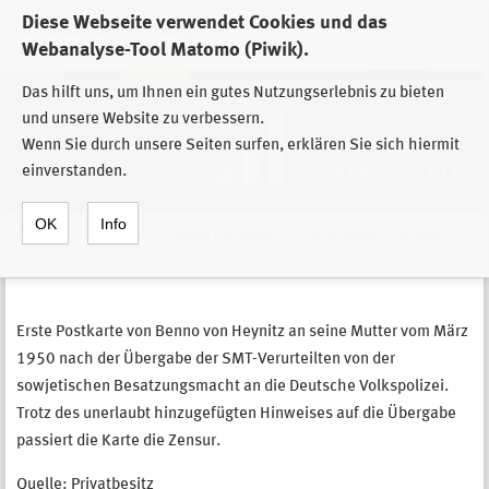
Diese Webseite verwendet Cookies und das
Zur Auswahl der Einrichtungen der
Webanalyse-Tool Matomo (Piwik).
Stiftung Sächsische Gedenkstätten
Das hilft uns, um Ihnen ein gutes Nutzungserlebnis zu bieten
und unsere Website zu verbessern.
Wenn Sie durch unsere Seiten surfen, erklären Sie sich hiermit
einverstanden.
OK
Info
Home
»
Postkarte von Benno von Heynitz an seine Mutter vom März
1950
Erste Postkarte von Benno von Heynitz an seine Mutter vom März
1950 nach der Übergabe der SMT-Verurteilten von der
sowjetischen Besatzungsmacht an die Deutsche Volkspolizei.
Trotz des unerlaubt hinzugefügten Hinweises auf die Übergabe
passiert die Karte die Zensur.
Quelle: Privatbesitz