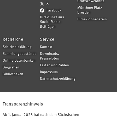
Großschweidnitz
X
Münchner Platz
Facebook
Dresden
Direktlinks aus
Pirna-Sonnenstein
Social-Media-
Beiträgen
Recherche
Service
Schicksalsklärung
Kontakt
Sammlungsbestände
Downloads,
Pressefotos
Online-Datenbanken
Fakten und Zahlen
Biografien
Impressum
Bibliotheken
Datenschutzerklärung
Transparenzhinweis
Ab 1. Januar 2023 hat nach dem Sächsischen