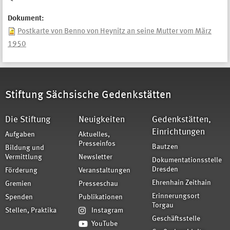
Dokument:
Postkarte von Benno von Heynitz an seine Mutter vom März
1950
Stiftung Sächsische Gedenkstätten
Die Stiftung
Neuigkeiten
Gedenkstätten,
Einrichtungen
Aufgaben
Aktuelles,
Presseinfos
Bautzen
Bildung und
Vermittlung
Newsletter
Dokumentationsstelle
Dresden
Förderung
Veranstaltungen
Ehrenhain Zeithain
Gremien
Presseschau
Erinnerungsort
Spenden
Publikationen
Torgau
Stellen, Praktika
Instagram
Geschäftsstelle
YouTube