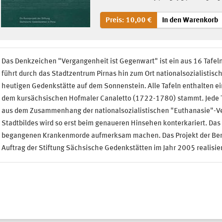
Preis: 10,00 €
In den Warenkorb
Das Denkzeichen "Vergangenheit ist Gegenwart" ist ein aus 16 Tafe
führt durch das Stadtzentrum Pirnas hin zum Ort nationalsozialistis
heutigen Gedenkstätte auf dem Sonnenstein. Alle Tafeln enthalten ei
dem kursächsischen Hofmaler Canaletto (1722-1780) stammt. Jede Taf
aus dem Zusammenhang der nationalsozialistischen "Euthanasie"-Ve
Stadtbildes wird so erst beim genaueren Hinsehen konterkariert. Das K
begangenen Krankenmorde aufmerksam machen. Das Projekt der Berli
Auftrag der Stiftung Sächsische Gedenkstätten im Jahr 2005 realisier