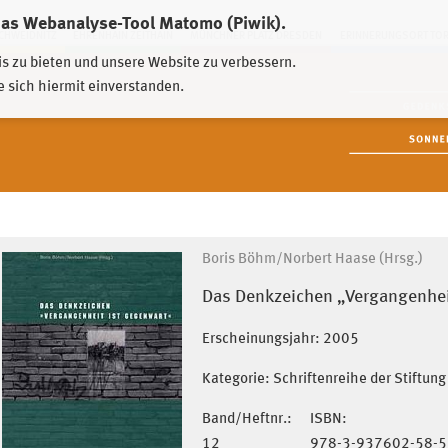
das Webanalyse-Tool Matomo (Piwik).
HWEIDNITZ
EHRENHAIN ZEITHAIN
MÜNCHNER PLATZ DRESDEN
ERINNERUNGSORT TO
is zu bieten und unsere Website zu verbessern.
e sich hiermit einverstanden.
Boris Böhm/Norbert Haase (Hrsg.)
Das Denkzeichen „Vergangenhei
Erscheinungsjahr:
2005
Kategorie: Schriftenreihe der Stiftu
Band/Heftnr.:
ISBN:
12
978-3-937602-58-5