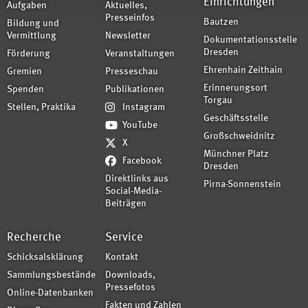
Einrichtungen
Aufgaben
Aktuelles,
Presseinfos
Bautzen
Bildung und
Vermittlung
Newsletter
Dokumentationsstelle
Dresden
Förderung
Veranstaltungen
Ehrenhain Zeithain
Gremien
Presseschau
Erinnerungsort
Spenden
Publikationen
Torgau
Stellen, Praktika
Instagram
Geschäftsstelle
YouTube
Großschweidnitz
X
Münchner Platz
Facebook
Dresden
Direktlinks aus
Pirna-Sonnenstein
Social-Media-
Beiträgen
Recherche
Service
Schicksalsklärung
Kontakt
Sammlungsbestände
Downloads,
Pressefotos
Online-Datenbanken
Fakten und Zahlen