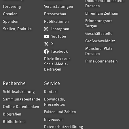
Dokumentationsstelle
Dresden
Förderung
Veranstaltungen
Ehrenhain Zeithain
Gremien
Presseschau
Erinnerungsort
Spenden
Publikationen
Torgau
Stellen, Praktika
Instagram
Geschäftsstelle
YouTube
Großschweidnitz
X
Münchner Platz
Facebook
Dresden
Direktlinks aus
Pirna-Sonnenstein
Social-Media-
Beiträgen
Recherche
Service
Schicksalsklärung
Kontakt
Sammlungsbestände
Downloads,
Pressefotos
Online-Datenbanken
Fakten und Zahlen
Biografien
Impressum
Bibliotheken
Datenschutzerklärung