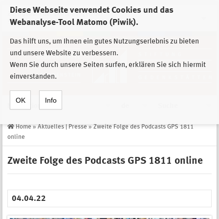
Diese Webseite verwendet Cookies und das
Zur Auswahl der Einrichtungen der
Webanalyse-Tool Matomo (Piwik).
Stiftung Sächsische Gedenkstätten
Das hilft uns, um Ihnen ein gutes Nutzungserlebnis zu bieten
und unsere Website zu verbessern.
Wenn Sie durch unsere Seiten surfen, erklären Sie sich hiermit
einverstanden.
OK
Info
Navigation
de
Suche
Home
»
Aktuelles | Presse
»
Zweite Folge des Podcasts GPS 1811
online
Zweite Folge des Podcasts GPS 1811 online
04.04.22