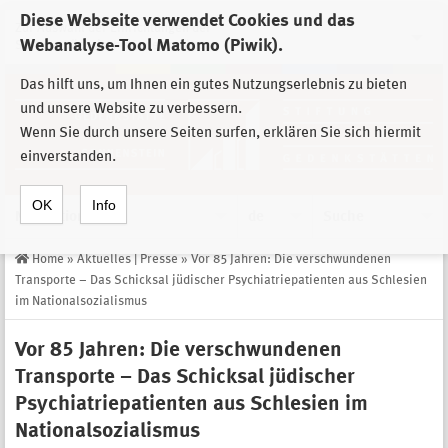
Diese Webseite verwendet Cookies und das
Zur Auswahl der Einrichtungen der
Webanalyse-Tool Matomo (Piwik).
Stiftung Sächsische Gedenkstätten
Das hilft uns, um Ihnen ein gutes Nutzungserlebnis zu bieten
und unsere Website zu verbessern.
Wenn Sie durch unsere Seiten surfen, erklären Sie sich hiermit
einverstanden.
OK
Info
Navigation
de
Suche
Home
»
Aktuelles | Presse
»
Vor 85 Jahren: Die verschwundenen
Transporte – Das Schicksal jüdischer Psychiatriepatienten aus Schlesien
im Nationalsozialismus
Vor 85 Jahren: Die verschwundenen
Transporte – Das Schicksal jüdischer
Psychiatriepatienten aus Schlesien im
Nationalsozialismus