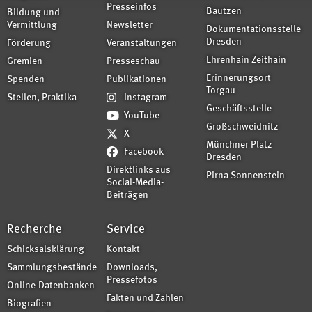
Presseinfos
Bautzen
Bildung und
Vermittlung
Newsletter
Dokumentationsstelle
Dresden
Förderung
Veranstaltungen
Ehrenhain Zeithain
Gremien
Presseschau
Erinnerungsort
Spenden
Publikationen
Torgau
Stellen, Praktika
Instagram
Geschäftsstelle
YouTube
Großschweidnitz
X
Münchner Platz
Facebook
Dresden
Direktlinks aus
Pirna-Sonnenstein
Social-Media-
Beiträgen
Recherche
Service
Schicksalsklärung
Kontakt
Sammlungsbestände
Downloads,
Pressefotos
Online-Datenbanken
Fakten und Zahlen
Biografien