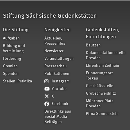
Stiftung Sächsische Gedenkstätten
Die Stiftung
Neuigkeiten
Gedenkstätten,
Einrichtungen
Aufgaben
Aktuelles,
Presseinfos
Bautzen
Bildung und
Vermittlung
Newsletter
Dokumentationsstelle
Dresden
Förderung
Veranstaltungen
Ehrenhain Zeithain
Gremien
Presseschau
Erinnerungsort
Spenden
Publikationen
Torgau
Stellen, Praktika
Instagram
Geschäftsstelle
YouTube
Großschweidnitz
X
Münchner Platz
Facebook
Dresden
Direktlinks aus
Pirna-Sonnenstein
Social-Media-
Beiträgen