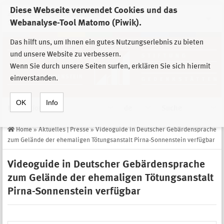
Diese Webseite verwendet Cookies und das
Zur Auswahl der Einrichtungen der
Webanalyse-Tool Matomo (Piwik).
Stiftung Sächsische Gedenkstätten
Das hilft uns, um Ihnen ein gutes Nutzungserlebnis zu bieten
und unsere Website zu verbessern.
Wenn Sie durch unsere Seiten surfen, erklären Sie sich hiermit
einverstanden.
OK
Info
Navigation
de
Suche
Home
»
Aktuelles | Presse
»
Videoguide in Deutscher Gebärdensprache
zum Gelände der ehemaligen Tötungsanstalt Pirna-Sonnenstein verfügbar
Videoguide in Deutscher Gebärdensprache
zum Gelände der ehemaligen Tötungsanstalt
Pirna-Sonnenstein verfügbar