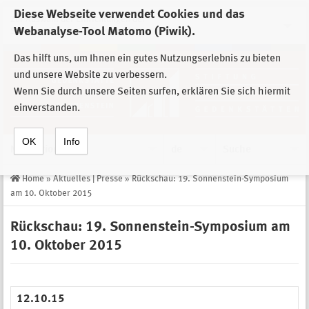
Diese Webseite verwendet Cookies und das
Zur Auswahl der Einrichtungen der
Webanalyse-Tool Matomo (Piwik).
Stiftung Sächsische Gedenkstätten
Das hilft uns, um Ihnen ein gutes Nutzungserlebnis zu bieten
und unsere Website zu verbessern.
Wenn Sie durch unsere Seiten surfen, erklären Sie sich hiermit
einverstanden.
OK
Info
Navigation
de
Suche
Home
»
Aktuelles | Presse
»
Rückschau: 19. Sonnenstein-Symposium
am 10. Oktober 2015
Rückschau: 19. Sonnenstein-Symposium am
10. Oktober 2015
12.10.15