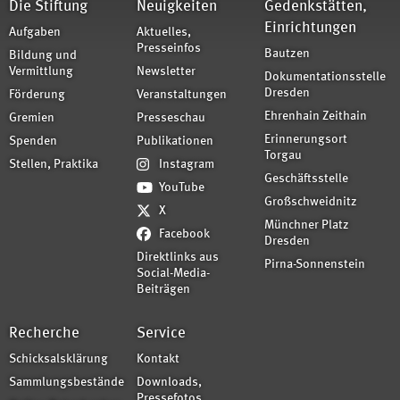
Die Stiftung
Neuigkeiten
Gedenkstätten,
Einrichtungen
Aufgaben
Aktuelles,
Presseinfos
Bautzen
Bildung und
Vermittlung
Newsletter
Dokumentationsstelle
Dresden
Förderung
Veranstaltungen
Ehrenhain Zeithain
Gremien
Presseschau
Erinnerungsort
Spenden
Publikationen
Torgau
Stellen, Praktika
Instagram
Geschäftsstelle
YouTube
Großschweidnitz
X
Münchner Platz
Facebook
Dresden
Direktlinks aus
Pirna-Sonnenstein
Social-Media-
Beiträgen
Recherche
Service
Schicksalsklärung
Kontakt
Sammlungsbestände
Downloads,
Pressefotos