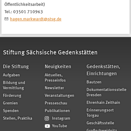
Öffentlichkeitsarbeit)
Tel.: 03501 710963
hagen.markwardt@stsg.de
Stiftung Sächsische Gedenkstätten
Die Stiftung
Neuigkeiten
Gedenkstätten,
Einrichtungen
Aufgaben
Aktuelles,
Presseinfos
Bautzen
Bildung und
Vermittlung
Newsletter
Dokumentationsstelle
Dresden
Förderung
Veranstaltungen
Ehrenhain Zeithain
Gremien
Presseschau
Erinnerungsort
Spenden
Publikationen
Torgau
Stellen, Praktika
Instagram
Geschäftsstelle
YouTube
Großschweidnitz