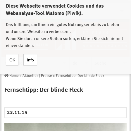
Diese Webseite verwendet Cookies und das
Zur Auswahl der Einrichtungen der
Webanalyse-Tool Matomo (Piwik).
Stiftung Sächsische Gedenkstätten
Das hilft uns, um Ihnen ein gutes Nutzungserlebnis zu bieten
und unsere Website zu verbessern.
Wenn Sie durch unsere Seiten surfen, erklären Sie sich hiermit
einverstanden.
OK
Info
Navigation
de
Suche
Home
»
Aktuelles | Presse
»
Fernsehtipp: Der blinde Fleck
Fernsehtipp: Der blinde Fleck
23.11.14