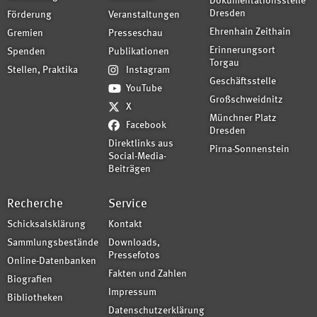
Dokumentationsstelle
Dresden
Förderung
Veranstaltungen
Ehrenhain Zeithain
Gremien
Presseschau
Erinnerungsort
Spenden
Publikationen
Torgau
Stellen, Praktika
Instagram
Geschäftsstelle
YouTube
Großschweidnitz
X
Münchner Platz
Facebook
Dresden
Direktlinks aus
Pirna-Sonnenstein
Social-Media-
Beiträgen
Recherche
Service
Schicksalsklärung
Kontakt
Sammlungsbestände
Downloads,
Pressefotos
Online-Datenbanken
Fakten und Zahlen
Biografien
Impressum
Bibliotheken
Datenschutzerklärung