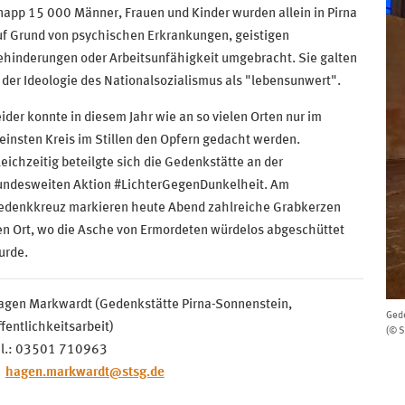
app 15 000 Männer, Frauen und Kinder wurden allein in Pirna
uf Grund von psychischen Erkrankungen, geistigen
ehinderungen oder Arbeitsunfähigkeit umgebracht. Sie galten
 der Ideologie des Nationalsozialismus als "lebensunwert".
ider konnte in diesem Jahr wie an so vielen Orten nur im
einsten Kreis im Stillen den Opfern gedacht werden.
eichzeitig beteilgte sich die Gedenkstätte an der
undesweiten Aktion #LichterGegenDunkelheit. Am
edenkkreuz markieren heute Abend zahlreiche Grabkerzen
en Ort, wo die Asche von Ermordeten würdelos abgeschüttet
urde.
agen Markwardt (Gedenkstätte Pirna-Sonnenstein,
Gede
fentlichkeitsarbeit)
(© S
el.: 03501 710963
hagen.markwardt@stsg.de