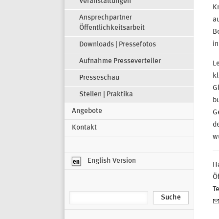
Veranstaltungen
Kn
Ansprechpartner
a
Öffentlichkeitsarbeit
B
in
Downloads | Pressefotos
Aufnahme Presseverteiler
Le
kl
Presseschau
Gl
Stellen | Praktika
b
Angebote
G
d
Kontakt
w
English Version
H
Öf
T