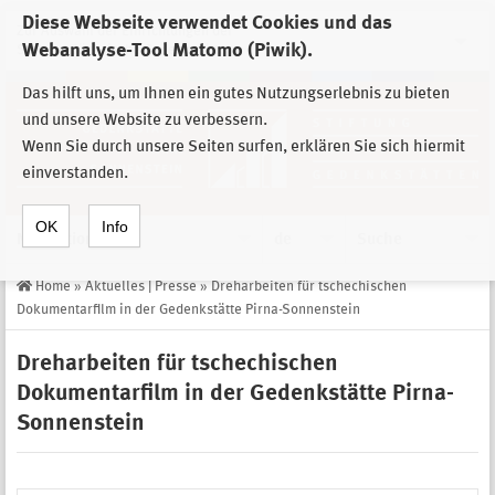
Diese Webseite verwendet Cookies und das
Zur Auswahl der Einrichtungen der
Webanalyse-Tool Matomo (Piwik).
Stiftung Sächsische Gedenkstätten
Das hilft uns, um Ihnen ein gutes Nutzungserlebnis zu bieten
und unsere Website zu verbessern.
Wenn Sie durch unsere Seiten surfen, erklären Sie sich hiermit
einverstanden.
OK
Info
Navigation
de
Suche
Home
»
Aktuelles | Presse
»
Dreharbeiten für tschechischen
Dokumentarfilm in der Gedenkstätte Pirna-Sonnenstein
Dreharbeiten für tschechischen
Dokumentarfilm in der Gedenkstätte Pirna-
Sonnenstein