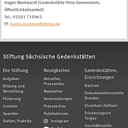
Hagen Markwardt (Gedenkstätte Pirna-Sonnenstein,
Öffentlichkeitsarbeit)
Tel.: 03501 710963
hagen.markwardt@stsg.de
Stiftung Sächsische Gedenkstätten
Die Stiftung
Neuigkeiten
Gedenkstätten,
Einrichtungen
Aufgaben
Aktuelles,
Presseinfos
Bautzen
Bildung und
Vermittlung
Newsletter
Dokumentationsstelle
Dresden
Förderung
Veranstaltungen
Ehrenhain Zeithain
Gremien
Presseschau
Erinnerungsort
Spenden
Publikationen
Torgau
Stellen, Praktika
Instagram
Geschäftsstelle