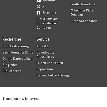
YouTube
Großschweidnitz
X
Münchner Platz
Facebook
Dresden
Direktlinks aus
Pirna-Sonnenstein
Social-Media-
Beiträgen
Recherche
Service
Schicksalsklärung
Kontakt
Sammlungsbestände
Downloads,
Pressefotos
Online-Datenbanken
Fakten und Zahlen
Biografien
Impressum
Bibliotheken
Datenschutzerklärung
Transparenzhinweis