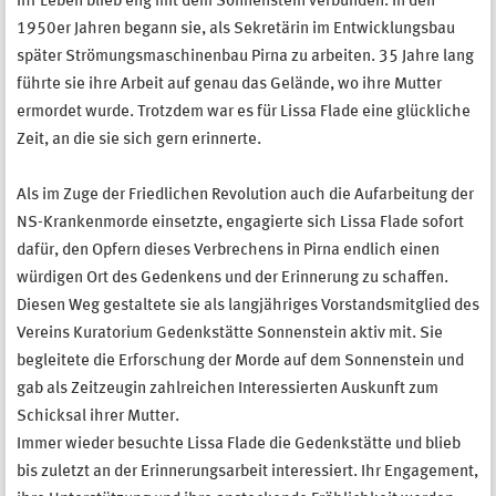
Ihr Leben blieb eng mit dem Sonnenstein verbunden. In den
1950er Jahren begann sie, als Sekretärin im Entwicklungsbau
später Strömungsmaschinenbau Pirna zu arbeiten. 35 Jahre lang
führte sie ihre Arbeit auf genau das Gelände, wo ihre Mutter
ermordet wurde. Trotzdem war es für Lissa Flade eine glückliche
Zeit, an die sie sich gern erinnerte.
Als im Zuge der Friedlichen Revolution auch die Aufarbeitung der
NS-Krankenmorde einsetzte, engagierte sich Lissa Flade sofort
dafür, den Opfern dieses Verbrechens in Pirna endlich einen
würdigen Ort des Gedenkens und der Erinnerung zu schaffen.
Diesen Weg gestaltete sie als langjähriges Vorstandsmitglied des
Vereins Kuratorium Gedenkstätte Sonnenstein aktiv mit. Sie
begleitete die Erforschung der Morde auf dem Sonnenstein und
gab als Zeitzeugin zahlreichen Interessierten Auskunft zum
Schicksal ihrer Mutter.
Immer wieder besuchte Lissa Flade die Gedenkstätte und blieb
bis zuletzt an der Erinnerungsarbeit interessiert. Ihr Engagement,