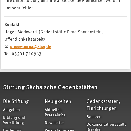
ihre Unterstützung und ihre ansteckende Fröhlichkeit werden
uns sehr fehlen.
Kontakt:
Hagen Markwardt (Gedenkstätte Pirna-Sonnenstein,
Öffentlichkeitsarbeit)
presse.pirna@stsg.de
Tel. 03501 710963
Stiftung Sächsische Gedenkstätten
Die Stiftung
Neuigkeiten
Gedenkstätten,
Einrichtungen
Aufgaben
Aktuelles,
Presseinfos
Bautzen
Bildung und
Vermittlung
Newsletter
Dokumentationsstelle
Dresden
Förderung
Veranstaltungen