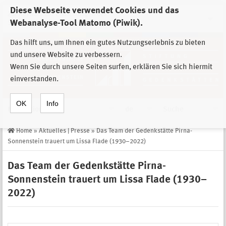
Diese Webseite verwendet Cookies und das
Zur Auswahl der Einrichtungen der
Webanalyse-Tool Matomo (Piwik).
Stiftung Sächsische Gedenkstätten
Das hilft uns, um Ihnen ein gutes Nutzungserlebnis zu bieten
und unsere Website zu verbessern.
Wenn Sie durch unsere Seiten surfen, erklären Sie sich hiermit
einverstanden.
OK
Info
Navigation
de
Suche
Home
»
Aktuelles | Presse
»
Das Team der Gedenkstätte Pirna-
Sonnenstein trauert um Lissa Flade (1930–2022)
Das Team der Gedenkstätte Pirna-
Sonnenstein trauert um Lissa Flade (1930–
2022)