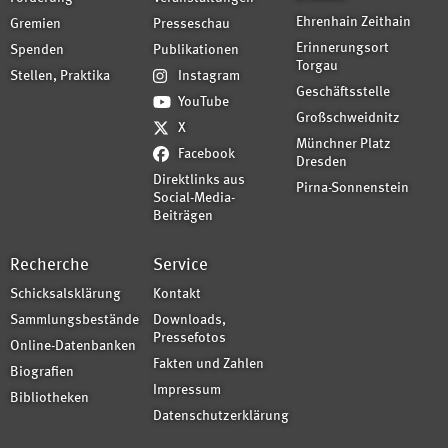
Ehrenhain Zeithain
Gremien
Presseschau
Erinnerungsort
Spenden
Publikationen
Torgau
Stellen, Praktika
Instagram
Geschäftsstelle
YouTube
Großschweidnitz
X
Münchner Platz
Facebook
Dresden
Direktlinks aus
Pirna-Sonnenstein
Social-Media-
Beiträgen
Recherche
Service
Schicksalsklärung
Kontakt
Sammlungsbestände
Downloads,
Pressefotos
Online-Datenbanken
Fakten und Zahlen
Biografien
Impressum
Bibliotheken
Datenschutzerklärung