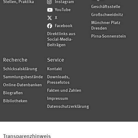
Stellen, Praktika
Instagram
Geschäftsstelle
YouTube
Großschweidnitz
X
Münchner Platz
Facebook
Dresden
Direktlinks aus
Pirna-Sonnenstein
Social-Media-
Beiträgen
Recherche
Service
Schicksalsklärung
Kontakt
Sammlungsbestände
Downloads,
Pressefotos
Online-Datenbanken
Fakten und Zahlen
Biografien
Impressum
Bibliotheken
Datenschutzerklärung
Transparenzhinweis