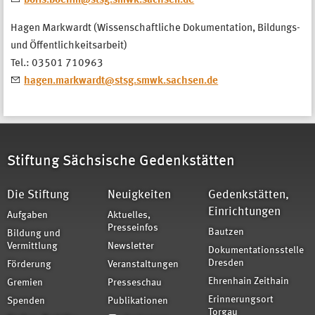
boris.boehm@stsg.smwk.sachsen.de
Hagen Markwardt (
Wissenschaftliche Dokumentation, Bildungs-
und Öffentlichkeitsarbeit
)
Tel.: 03501 710963
hagen.markwardt@stsg.smwk.sachsen.de
Stiftung Sächsische Gedenkstätten
Die Stiftung
Neuigkeiten
Gedenkstätten,
Einrichtungen
Aufgaben
Aktuelles,
Presseinfos
Bautzen
Bildung und
Vermittlung
Newsletter
Dokumentationsstelle
Dresden
Förderung
Veranstaltungen
Ehrenhain Zeithain
Gremien
Presseschau
Erinnerungsort
Spenden
Publikationen
Torgau