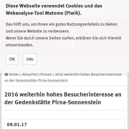
Diese Webseite verwendet Cookies und das
Zur Auswahl der Einrichtungen der
Webanalyse-Tool Matomo (Piwik).
Stiftung Sächsische Gedenkstätten
Das hilft uns, um Ihnen ein gutes Nutzungserlebnis zu bieten
und unsere Website zu verbessern.
Wenn Sie durch unsere Seiten surfen, erklären Sie sich hiermit
einverstanden.
OK
Info
Navigation
de
Suche
Home
»
Aktuelles | Presse
»
2016 weiterhin hohes Besucherinteresse
an der Gedenkstätte Pirna-Sonnenstein
2016 weiterhin hohes Besucherinteresse an
der Gedenkstätte Pirna-Sonnenstein
09.01.17