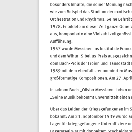
besonders Inhalte, die seiner Meinung nac
wie zum Beispiel das Studium der exotisch
Orchestration und Rhythmus. Seine Lehrtät
1978. Er bildete in dieser Zeit ganze Gene
aus, komponierte eine Vielzahl zeitgenössi
Aufführung.
1967 wurde Messiaen ins Institut de Fran
und dem Wihuri-Sibelius-Preis ausgezeich
dem Bach-Preis der Freien und Hansestadt
1989 mit dem ebenfalls renommierten Music
großformatige Kompositionen. Am 27. April 
In seinem Buch „Olivier Messiaen. Leben un
„Seine Musik bekommt unvermittelt einen no
Über das Leiden der Kriegsgefangenen im St
bekannt: Am 23. September 1939 wurde auf
Lager für kriegsgefangene Unteroffiziere 
Lagerareal war mit doppeltem Stacheldrah