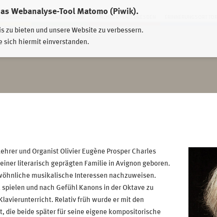
das Webanalyse-Tool Matomo (Piwik).
HWEIDNITZ
EHRENHAIN ZEITHAIN
MÜNCHNER PLATZ DRESDEN
ERINNERUNGSORT TO
is zu bieten und unsere Website zu verbessern.
e sich hiermit einverstanden.
ehrer und Organist Olivier Eugène Prosper Charles
ner literarisch geprägten Familie in Avignon geboren.
wöhnliche musikalische Interessen nachzuweisen.
 spielen und nach Gefühl Kanons in der Oktave zu
lavierunterricht. Relativ früh wurde er mit den
, die beide später für seine eigene kompositorische