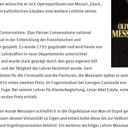
n wünschte er sich Opernpartituren von Mozart, Gluck,
em katholischen Glauben eine weitere Leitlinie seines
onservatoire. (Das Pariser Conservatoire national
hat in der Entwicklung der französischen und
e gespielt. Es wurde 1795 gegründet und wird heute von
 Lehrkräften in neun Départements unterrichtet
 und wurde stark geprägt durch den ganz eigenen Stil
 und die Tätigkeit der Lehrer bestimmt wurde. Sein
tein für die Chromatik und die Fiorituren, die Messiaen später in sei
1924 einen zweiten Preis. Im Fugenstudium bei Georges Caussade war M
 Fuge. Bei seinem Lehrer für Klavierbegleitung, Cesar Abel Estyle, en
ersten Preis erhielt.
en wurde Messiaen schließlich in die Orgelklasse von Marcel Dupré ges
en dessen Virtuosität zu Eigen und entwickelte diese bis zur Vollko
 und Orgelimprovisation belohnt. Ein weiterer wichtiger Lehrer Messi