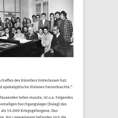
chaffen des Künstlers hinterlassen hat:
nd apokalyptische Visionen hervorbrachte.“
Tausenden teilen musste, ist u.a. Folgendes
hemaligen Durchgangslager (Dulag) das
r als 10.000 Kriegsgefangene. Das
me. Am Lagereingang befanden sich die