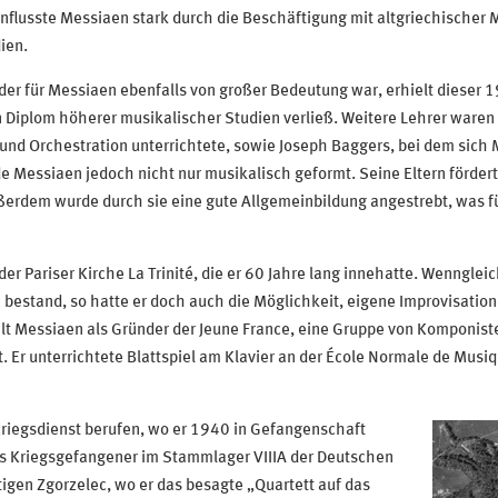
lusste Messiaen stark durch die Beschäftigung mit altgriechischer M
ien.
er für Messiaen ebenfalls von großer Bedeutung war, erhielt dieser 19
Diplom höherer musikalischer Studien verließ. Weitere Lehrer waren N
und Orchestration unterrichtete, sowie Joseph Baggers, bei dem sich
 Messiaen jedoch nicht nur musikalisch geformt. Seine Eltern fördert
ßerdem wurde durch sie eine gute Allgemeinbildung angestrebt, was fü
er Pariser Kirche La Trinité, die er 60 Jahre lang innehatte. Wenngle
bestand, so hatte er doch auch die Möglichkeit, eigene Improvisation
ilt Messiaen als Gründer der Jeune France, eine Gruppe von Komponiste
 Er unterrichtete Blattspiel am Klavier an der École Normale de Musiq
riegsdienst berufen, wo er 1940 in Gefangenschaft
ls Kriegsgefangener im Stammlager VIIIA der Deutschen
igen Zgorzelec, wo er das besagte „Quartett auf das