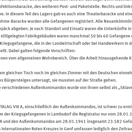
fektionsbaracke, des weiteren Post- und Paketstelle. Rechts und link
e. In diesem Teil des Lagers gab es auch eine Theaterbaracke und ein
nahme-Baracke wurden alle Gefangenen registriert. Alle Neuankömmli
Gepäck abgeben. Je nach Standort und Einsatz waren die Unterkünfte
n stillgelegten Fabrikgebäuden waren manchmal 50 bis 60 Gefangene u
Kriegsgefangene, die in der Landwirtschaft oder bei Handwerkern in 
llt. Dabei galten folgende Vorschriften:
genen vom allgemeinen Wohnbereich. Über die Arbeit hinausgehende 
 am gleichen Tisch noch im gleichen Zimmer mit den Deutschen einne
es Bürgersteiges untersagt, sie mussten auf der Straße gehen.
e verschiedenen Außenkommandos wurde von ihnen selbst als „Sklavenm
ALAG VIII A, einschließlich der Außenkommandos, ist schwer zu ermit
er Kriegsgefangenen in Lambsdorf die Registratur nur vom 28.01.
II A und den Außenkommandos am 28.01.1941 insgesamt 23.582 Gefa
es Internationalen Roten Kreuzes in Genf umfassen lediglich den Zei