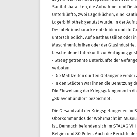
Sanitätsbaracken, die Aufnahme- und Desin
Unterkünfte, zwei Lagerküchen, eine Kantin
Lagerbibliothek genutzt wurde. In der Auf
Desinfektionsbaracke entkleiden und ihr 
unterschiedlich. Auf Gasthaussälen oder i
Maschinenfabriken oder der Glasindustrie. 
bescheidene Unterkunft zur Verfügung geste
- Streng getrennte Unterkünfte der Gefan
verboten.
- Die Mahlzeiten durften Gefangene weder
- In den Städten war ihnen die Benutzung d
Die Einweisung der Kriegsgefangenen in di
„Sklavenhändler“ bezeichnet.
Die Gesamtzahl der Kriegsgefangenen im ST
Oberkommandos der Wehrmacht im Museum d
ist. Demnach befanden sich im STALAG VI
Belgier und 80 Polen. Auch die Berichte d