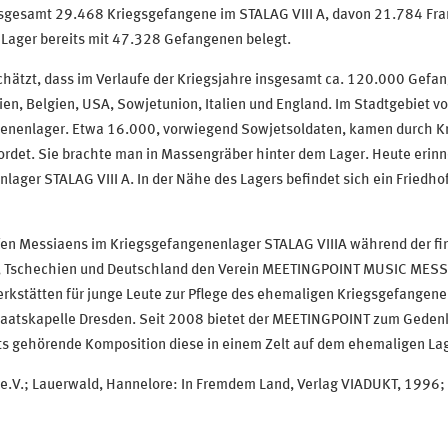
nsgesamt 29.468 Kriegsgefangene im STALAG VIII A, davon 21.784 Fra
Lager bereits mit 47.328 Gefangenen belegt.
chätzt, dass im Verlaufe der Kriegsjahre insgesamt ca. 120.000 Gefa
ien, Belgien, USA, Sowjetunion, Italien und England. Im Stadtgebiet v
genenlager. Etwa 16.000, vorwiegend Sowjetsoldaten, kamen durch 
rdet. Sie brachte man in Massengräber hinter dem Lager. Heute erin
nlager STALAG VIII A. In der Nähe des Lagers befindet sich ein Frie
en Messiaens im Kriegsgefangenenlager STALAG VIIIA während der fin
 Tschechien und Deutschland den Verein MEETINGPOINT MUSIC MESSIA
kstätten für junge Leute zur Pflege des ehemaligen Kriegsgefangenen
taatskapelle Dresden. Seit 2008 bietet der MEETINGPOINT zum Gedenk
ts gehörende Komposition diese in einem Zelt auf dem ehemaligen La
e.V.; Lauerwald, Hannelore: In Fremdem Land, Verlag VIADUKT, 1996;