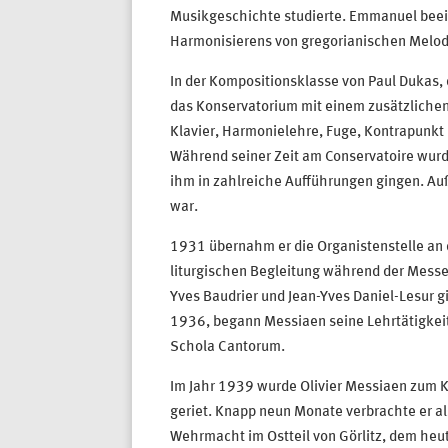
Musikgeschichte studierte. Emmanuel beeinf
Harmonisierens von gregorianischen Melod
In der Kompositionsklasse von Paul Dukas, d
das Konservatorium mit einem zusätzlichen 
Klavier, Harmonielehre, Fuge, Kontrapunkt 
Während seiner Zeit am Conservatoire wurde
ihm in zahlreiche Aufführungen gingen. Au
war.
1931 übernahm er die Organistenstelle an d
liturgischen Begleitung während der Messe 
Yves Baudrier und Jean-Yves Daniel-Lesur g
1936, begann Messiaen seine Lehrtätigkeit.
Schola Cantorum.
Im Jahr 1939 wurde Olivier Messiaen zum K
geriet. Knapp neun Monate verbrachte er a
Wehrmacht im Ostteil von Görlitz, dem heut