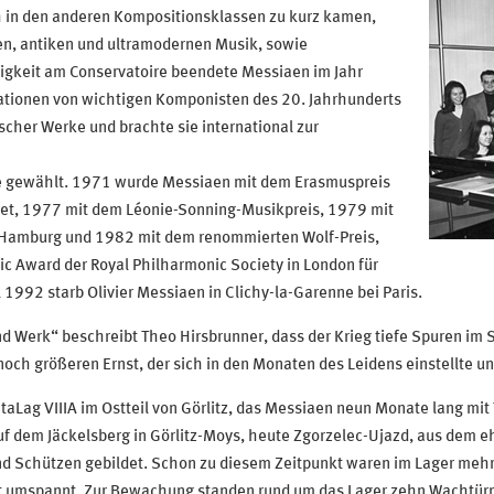
h in den anderen Kompositionsklassen zu kurz kamen,
en, antiken und ultramodernen Musik, sowie
igkeit am Conservatoire beendete Messiaen im Jahr
rationen von wichtigen Komponisten des 20. Jahrhunderts
scher Werke und brachte sie international zur
ce gewählt. 1971 wurde Messiaen mit dem Erasmuspreis
net, 1977 mit dem Léonie-Sonning-Musikpreis, 1979 mit
 Hamburg und 1982 mit dem renommierten Wolf-Preis,
 Award der Royal Philharmonic Society in London für
1992 starb Olivier Messiaen in Clichy-la-Garenne bei Paris.
d Werk“ beschreibt Theo Hirsbrunner, dass der Krieg tiefe Spuren im S
ch größeren Ernst, der sich in den Monaten des Leidens einstellte u
aLag VIIIA im Ostteil von Görlitz, das Messiaen neun Monate lang mit 
 dem Jäckelsberg in Görlitz-Moys, heute Zgorzelec-Ujazd, aus dem e
und Schützen gebildet. Schon zu diesem Zeitpunkt waren im Lager meh
t umspannt. Zur Bewachung standen rund um das Lager zehn Wachtür