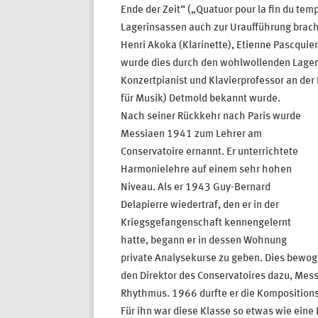
Ende der Zeit“ („Quatuor pour la fin du te
Lagerinsassen auch zur Uraufführung bracht
Henri Akoka (Klarinette), Etienne Pascquier
wurde dies durch den wohlwollenden Lager
Konzertpianist und Klavierprofessor an d
für Musik) Detmold bekannt wurde.
Nach seiner Rückkehr nach Paris wurde
Messiaen 1941 zum Lehrer am
Conservatoire ernannt. Er unterrichtete
Harmonielehre auf einem sehr hohen
Niveau. Als er 1943 Guy-Bernard
Delapierre wiedertraf, den er in der
Kriegsgefangenschaft kennengelernt
hatte, begann er in dessen Wohnung
private Analysekurse zu geben. Dies bewog
den Direktor des Conservatoires dazu, Mes
Rhythmus. 1966 durfte er die Komposition
Für ihn war diese Klasse so etwas wie eine