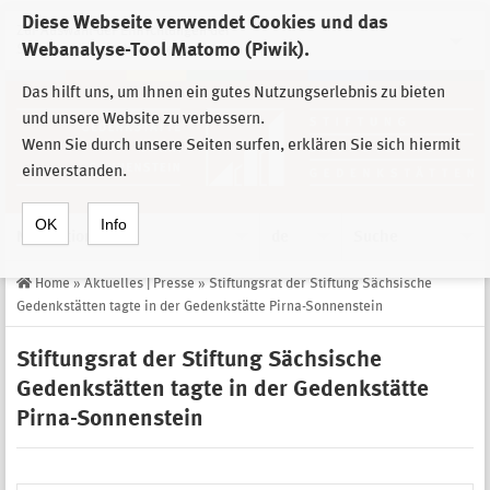
Diese Webseite verwendet Cookies und das
Zur Auswahl der Einrichtungen der
Webanalyse-Tool Matomo (Piwik).
Stiftung Sächsische Gedenkstätten
Das hilft uns, um Ihnen ein gutes Nutzungserlebnis zu bieten
und unsere Website zu verbessern.
Wenn Sie durch unsere Seiten surfen, erklären Sie sich hiermit
einverstanden.
OK
Info
Navigation
de
Suche
Home
»
Aktuelles | Presse
»
Stiftungsrat der Stiftung Sächsische
Gedenkstätten tagte in der Gedenkstätte Pirna-Sonnenstein
Stiftungsrat der Stiftung Sächsische
Gedenkstätten tagte in der Gedenkstätte
Pirna-Sonnenstein