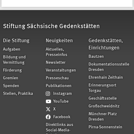
Stiftung Sächsische Gedenkstätten
Die Stiftung
Neuigkeiten
Gedenkstätten,
Einrichtungen
Aufgaben
Aktuelles,
Presseinfos
Bautzen
Bildung und
Vermittlung
Newsletter
Dokumentationsstelle
Dresden
Förderung
Veranstaltungen
Ehrenhain Zeithain
Gremien
Presseschau
Erinnerungsort
Spenden
Publikationen
Torgau
Stellen, Praktika
Instagram
Geschäftsstelle
YouTube
Großschweidnitz
X
Münchner Platz
Facebook
Dresden
Direktlinks aus
Pirna-Sonnenstein
Social-Media-