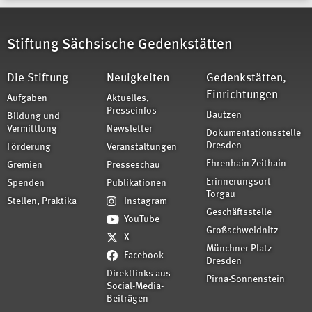
Stiftung Sächsische Gedenkstätten
Die Stiftung
Neuigkeiten
Gedenkstätten,
Einrichtungen
Aufgaben
Aktuelles,
Presseinfos
Bautzen
Bildung und
Vermittlung
Newsletter
Dokumentationsstelle
Dresden
Förderung
Veranstaltungen
Ehrenhain Zeithain
Gremien
Presseschau
Erinnerungsort
Spenden
Publikationen
Torgau
Stellen, Praktika
Instagram
Geschäftsstelle
YouTube
Großschweidnitz
X
Münchner Platz
Facebook
Dresden
Direktlinks aus
Pirna-Sonnenstein
Social-Media-
Beiträgen