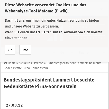
Diese Webseite verwendet Cookies und das
Zur Auswahl der Einrichtungen der
Webanalyse-Tool Matomo (Piwik).
Stiftung Sächsische Gedenkstätten
Das hilft uns, um Ihnen ein gutes Nutzungserlebnis zu bieten
und unsere Website zu verbessern.
Wenn Sie durch unsere Seiten surfen, erklären Sie sich hiermit
einverstanden.
OK
Info
Navigation
de
Suche
Home
»
Aktuelles | Presse
»
Bundestagspräsident Lammert besuchte
Gedenkstätte Pirna-Sonnenstein
Bundestagspräsident Lammert besuchte
Gedenkstätte Pirna-Sonnenstein
27.03.12