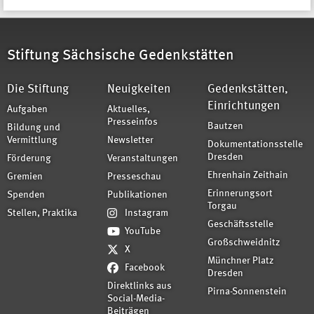
Stiftung Sächsische Gedenkstätten
Die Stiftung
Neuigkeiten
Gedenkstätten,
Einrichtungen
Aufgaben
Aktuelles,
Presseinfos
Bautzen
Bildung und
Vermittlung
Newsletter
Dokumentationsstelle
Dresden
Förderung
Veranstaltungen
Ehrenhain Zeithain
Gremien
Presseschau
Erinnerungsort
Spenden
Publikationen
Torgau
Stellen, Praktika
Instagram
Geschäftsstelle
YouTube
Großschweidnitz
X
Münchner Platz
Facebook
Dresden
Direktlinks aus
Pirna-Sonnenstein
Social-Media-
Beiträgen