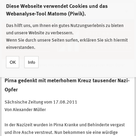
Diese Webseite verwendet Cookies und das
Zur Auswahl der Einrichtungen der
Webanalyse-Tool Matomo (Piwik).
Stiftung Sächsische Gedenkstätten
Das hilft uns, um Ihnen ein gutes Nutzungserlebnis zu bieten
und unsere Website zu verbessern.
Wenn Sie durch unsere Seiten surfen, erklären Sie sich hiermit
einverstanden.
OK
Info
Home
»
Pirna gedenkt mit meterhohem Kreuz tausender Nazi-Opfer
Pirna gedenkt mit meterhohem Kreuz tausender Nazi-
Opfer
Sächsische Zeitung vom 17.08.2011
Von Alexander Müller
In der Nazizeit wurden in Pirna Kranke und Behinderte vergast
und ihre Asche verstreut. Nun bekommen sie eine würdige