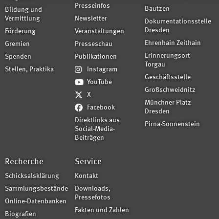
Presseinfos
Bautzen
Bildung und
Vermittlung
Newsletter
Dokumentationsstelle
Dresden
Förderung
Veranstaltungen
Ehrenhain Zeithain
Gremien
Presseschau
Erinnerungsort
Spenden
Publikationen
Torgau
Stellen, Praktika
Instagram
Geschäftsstelle
YouTube
Großschweidnitz
X
Münchner Platz
Facebook
Dresden
Direktlinks aus
Pirna-Sonnenstein
Social-Media-
Beiträgen
Recherche
Service
Schicksalsklärung
Kontakt
Sammlungsbestände
Downloads,
Pressefotos
Online-Datenbanken
Fakten und Zahlen
Biografien