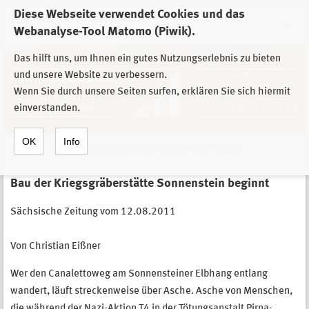
Diese Webseite verwendet Cookies und das
Zur Auswahl der Einrichtungen der
Webanalyse-Tool Matomo (Piwik).
Stiftung Sächsische Gedenkstätten
Das hilft uns, um Ihnen ein gutes Nutzungserlebnis zu bieten
und unsere Website zu verbessern.
Wenn Sie durch unsere Seiten surfen, erklären Sie sich hiermit
einverstanden.
OK
Info
Home
»
Bau der Kriegsgräberstätte Sonnenstein beginnt
Bau der Kriegsgräberstätte Sonnenstein beginnt
Sächsische Zeitung vom 12.08.2011
Von Christian Eißner
Wer den Canalettoweg am Sonnensteiner Elbhang entlang
wandert, läuft streckenweise über Asche. Asche von Menschen,
die während der Nazi-Aktion T4 in der Tötungsanstalt Pirna-