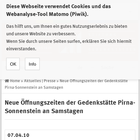
Diese Webseite verwendet Cookies und das
Zur Auswahl der Einrichtungen der
Webanalyse-Tool Matomo (Piwik).
Stiftung Sächsische Gedenkstätten
Das hilft uns, um Ihnen ein gutes Nutzungserlebnis zu bieten
und unsere Website zu verbessern.
Wenn Sie durch unsere Seiten surfen, erklären Sie sich hiermit
einverstanden.
OK
Info
Navigation
de
Suche
Home
»
Aktuelles | Presse
»
Neue Öffnungszeiten der Gedenkstätte
Pirna-Sonnenstein an Samstagen
Neue Öffnungszeiten der Gedenkstätte Pirna-
Sonnenstein an Samstagen
07.04.10