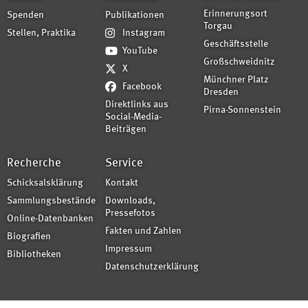
Erinnerungsort
Spenden
Publikationen
Torgau
Stellen, Praktika
Instagram
Geschäftsstelle
YouTube
Großschweidnitz
X
Münchner Platz
Facebook
Dresden
Direktlinks aus
Pirna-Sonnenstein
Social-Media-
Beiträgen
Recherche
Service
Schicksalsklärung
Kontakt
Sammlungsbestände
Downloads,
Pressefotos
Online-Datenbanken
Fakten und Zahlen
Biografien
Impressum
Bibliotheken
Datenschutzerklärung