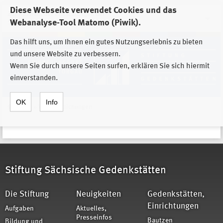
Diese Webseite verwendet Cookies und das
Zur Auswahl der Einrichtungen der
Webanalyse-Tool Matomo (Piwik).
Stiftung Sächsische Gedenkstätten
Das hilft uns, um Ihnen ein gutes Nutzungserlebnis zu bieten
und unsere Website zu verbessern.
Wenn Sie durch unsere Seiten surfen, erklären Sie sich hiermit
einverstanden.
OK
Info
Home
»
Veröffentlichungen
Stiftung Sächsische Gedenkstätten
Die Stiftung
Neuigkeiten
Gedenkstätten,
Einrichtungen
Aufgaben
Aktuelles,
Presseinfos
Bautzen
Bildung und