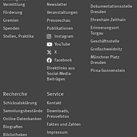
Vermittlung
Newsletter
Dokumentationsstelle
Dresden
Förderung
Veranstaltungen
Ehrenhain Zeithain
Gremien
Presseschau
Erinnerungsort
Spenden
Publikationen
Torgau
Stellen, Praktika
Instagram
Geschäftsstelle
YouTube
Großschweidnitz
X
Münchner Platz
Facebook
Dresden
Direktlinks aus
Pirna-Sonnenstein
Social-Media-
Beiträgen
Recherche
Service
Schicksalsklärung
Kontakt
Sammlungsbestände
Downloads,
Pressefotos
Online-Datenbanken
Fakten und Zahlen
Biografien
Impressum
Bibliotheken