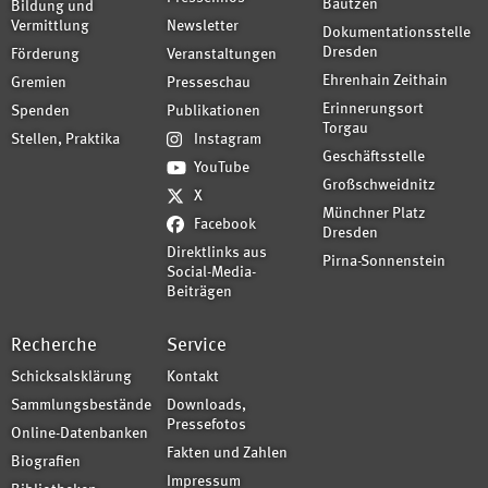
Bautzen
Bildung und
Vermittlung
Newsletter
Dokumentationsstelle
Dresden
Förderung
Veranstaltungen
Ehrenhain Zeithain
Gremien
Presseschau
Erinnerungsort
Spenden
Publikationen
Torgau
Stellen, Praktika
Instagram
Geschäftsstelle
YouTube
Großschweidnitz
X
Münchner Platz
Facebook
Dresden
Direktlinks aus
Pirna-Sonnenstein
Social-Media-
Beiträgen
Recherche
Service
Schicksalsklärung
Kontakt
Sammlungsbestände
Downloads,
Pressefotos
Online-Datenbanken
Fakten und Zahlen
Biografien
Impressum