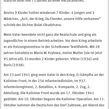
starb im Alter von 75 Jahren an einer Herzkrankheit.
Bovins 9 Kinder hatten wiederum 7 Kinder: 4 Jungen und 3
Mädchen. „Ach, der Krieg, Du Elender, unsere Höfe verkamen“
schrieb der Dichter Bulat Okudzhava.
Mein Vater beendete nicht ganz die Realschule und ging als
Jugendlicher in einem Betrieb arbeiten. Vor dem Krieg arbeitete
er als Heizungsmonteur in der Schelkower Textilfabrik. Mit 28
Jahren heiratete er Maria W. Krylowa, meine Mutter (sie ist jetzt
95 Jahre alt). Es wurden 2 Kinder geboren: Viktor (1936) und
Boris (1938).
Am 23.Juni 1941 ging mein Vater in den Krieg. Er kämpfte an der
Kalininer Front, in der 256 Infanteriedivision, im 937.
Infanterieregiment, 2. Batallion, 4. Kompanie, 2. Zug, 2.
Abteilung. Die Kalininer Front wurde am 17. Oktober 1941
gebildet. Am 10. Oktober begann die Kalininer Operation. Am 11.
Oktober nahmen die Deutschen das Dorf Zubtsow, am Abend das