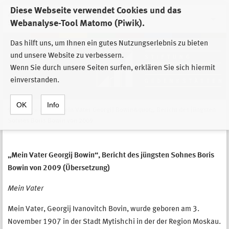
Diese Webseite verwendet Cookies und das
Zur Auswahl der Einrichtungen der
Webanalyse-Tool Matomo (Piwik).
Stiftung Sächsische Gedenkstätten
Das hilft uns, um Ihnen ein gutes Nutzungserlebnis zu bieten
und unsere Website zu verbessern.
Wenn Sie durch unsere Seiten surfen, erklären Sie sich hiermit
einverstanden.
OK
Info
Home
»
&quot;Mein Vater Georgij Bowin&quot;, Bericht des jüngsten
Sohnes Boris Bowin von 2009
„Mein Vater Georgij Bowin“, Bericht des jüngsten Sohnes Boris
Bowin von 2009 (Übersetzung)
Mein Vater
Mein Vater, Georgij Ivanovitch Bovin, wurde geboren am 3.
November 1907 in der Stadt Mytishchi in der der Region Moskau.