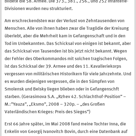
bildete die 58. Armee. Die 373., 381., 256., und 252 Infanterie-
Divisionen wurden neu strukturiert.
Am erschreckendsten war der Verlust von Zehntausenden von
Menschen. Alle von ihnen haben zwar die Tragödie der Kreisung
überlebt, aber die Mehrheit kam in Gefangenschaft und in den
Tod im Unbekannten. Das Schicksal von einigen ist bekannt, aber
das Schicksal von Tausenden ist bis jetzt nicht bekannt. Wegen
der Fehler des Oberkommandos mit solchen tragischen Folgen,
ist das Schicksal der 39. Armee und des 11. Kavalleriekorps
vergessen von militärischen Historikern für viele Jahrzehnte. Und
es wurden diejenigen vergessen, die in den Sümpfen von
Smolensk und Belsky liegen blieben oder in Gefangenschft
starben. (Gerasimova S.A. „Rzhev 42. Schlachthof-Position“ –
M.:“Yauza“, „Eksmo“, 2008 – 320p. – „des Großen
Vaterländischen Krieges: Preis des Sieges“)
Erst 66 Jahre später, im Mai 2008 fand meine Tochter Inna, die
Enkelin von Georgij Ivanovitch Bovin, durch eine Datenbank auf