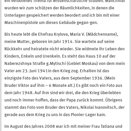
ein verbotenes Thema für wissenschaftliche Studien. Manchmal
wurden wir zum schützen der Räumlichkeiten, in denen die
Unterlagen gespeichert werden beordert und ich bin mit einer
Maschinenpistole um dieses Gebäude gegan-gen.
Bis heute lebt die Ehefrau Krylova, Maria V. (Mädchenname),
meine Mutter, geboren im Jahr 1914. Sie wartete auf seine
Rückkehr und heiratete nicht wieder. Sie widmete Ihr Leben den
Kindern, Enkeln und Urenkeln. Es steht das Haus 10 auf der
Naberezshnya Straße g.Mytischi (Gebiet Moskau) von dem mein
Vater am 23. Juni 1941in den Krieg zog. Erhalten ist das
einzigste Foto des Vaters, aus dem September 1936. (Mein
Bruder Viktor auf ihm – 6 Monate alt.) Es gibt noch ein Foto aus
dem Jahr 1948. Auf ihm sind wir drei, die den Krieg überlebten
und noch immer hoffen, dass der Papa zurück kommt. Übrigens
stammt das Foto vom Bruder des Vaters, Nikolai Ivanovitsch, der
gerade aus dem Krieg zu uns in das Pionier-Lager kam.
Im August des Jahres 2008 war ich mit meiner Frau Tatiana und