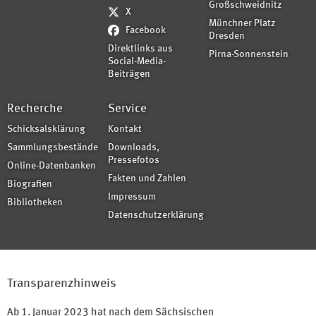
Großschweidnitz
X
Münchner Platz
Facebook
Dresden
Direktlinks aus
Pirna-Sonnenstein
Social-Media-
Beiträgen
Recherche
Service
Schicksalsklärung
Kontakt
Sammlungsbestände
Downloads,
Pressefotos
Online-Datenbanken
Fakten und Zahlen
Biografien
Impressum
Bibliotheken
Datenschutzerklärung
Transparenzhinweis
Ab 1. Januar 2023 hat nach dem Sächsischen