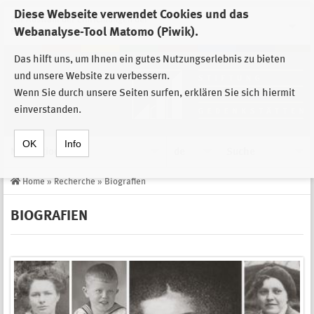
Diese Webseite verwendet Cookies und das
Zur Auswahl der Einrichtungen der
Webanalyse-Tool Matomo (Piwik).
Stiftung Sächsische Gedenkstätten
Das hilft uns, um Ihnen ein gutes Nutzungserlebnis zu bieten
und unsere Website zu verbessern.
Wenn Sie durch unsere Seiten surfen, erklären Sie sich hiermit
einverstanden.
OK
Info
Navigation
de
Suche
Home
»
Recherche
»
Biografien
BIOGRAFIEN