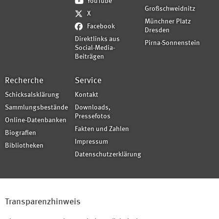
YouTube
Großschweidnitz
X
Münchner Platz
Facebook
Dresden
Direktlinks aus
Pirna-Sonnenstein
Social-Media-
Beiträgen
Recherche
Service
Schicksalsklärung
Kontakt
Sammlungsbestände
Downloads,
Pressefotos
Online-Datenbanken
Fakten und Zahlen
Biografien
Impressum
Bibliotheken
Datenschutzerklärung
Transparenzhinweis