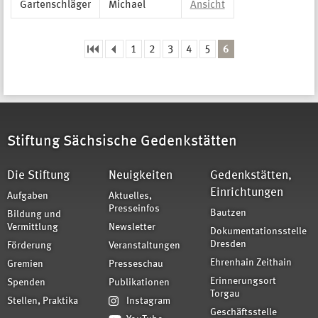
Gartenschläger
Michael
Ansicht
1
2
3
4
5
6
Seiten
Stiftung Sächsische Gedenkstätten
Die Stiftung
Neuigkeiten
Gedenkstätten,
Einrichtungen
Aufgaben
Aktuelles,
Presseinfos
Bautzen
Bildung und
Vermittlung
Newsletter
Dokumentationsstelle
Dresden
Förderung
Veranstaltungen
Ehrenhain Zeithain
Gremien
Presseschau
Erinnerungsort
Spenden
Publikationen
Torgau
Stellen, Praktika
Instagram
Geschäftsstelle