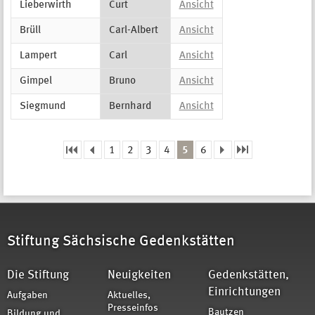
Lieberwirth
Curt
Ansicht
Brüll
Carl-Albert
Ansicht
Lampert
Carl
Ansicht
Gimpel
Bruno
Ansicht
Siegmund
Bernhard
Ansicht
1
2
3
4
5
6
Seiten
Stiftung Sächsische Gedenkstätten
Die Stiftung
Neuigkeiten
Gedenkstätten,
Einrichtungen
Aufgaben
Aktuelles,
Presseinfos
Bautzen
Bildung und