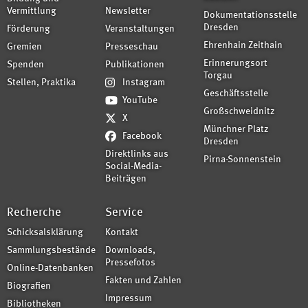
Vermittlung
Newsletter
Dokumentationsstelle
Dresden
Förderung
Veranstaltungen
Ehrenhain Zeithain
Gremien
Presseschau
Erinnerungsort
Spenden
Publikationen
Torgau
Stellen, Praktika
Instagram
Geschäftsstelle
YouTube
Großschweidnitz
X
Münchner Platz
Facebook
Dresden
Direktlinks aus
Pirna-Sonnenstein
Social-Media-
Beiträgen
Recherche
Service
Schicksalsklärung
Kontakt
Sammlungsbestände
Downloads,
Pressefotos
Online-Datenbanken
Fakten und Zahlen
Biografien
Impressum
Bibliotheken