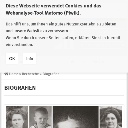
Diese Webseite verwendet Cookies und das
Zur Auswahl der Einrichtungen der
Webanalyse-Tool Matomo (Piwik).
Stiftung Sächsische Gedenkstätten
Das hilft uns, um Ihnen ein gutes Nutzungserlebnis zu bieten
und unsere Website zu verbessern.
Wenn Sie durch unsere Seiten surfen, erklären Sie sich hiermit
einverstanden.
OK
Info
Navigation
de
Suche
Home
»
Recherche
»
Biografien
BIOGRAFIEN