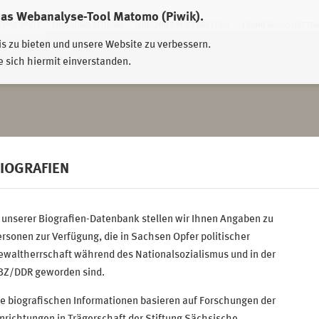
das Webanalyse-Tool Matomo (Piwik).
HWEIDNITZ
EHRENHAIN ZEITHAIN
MÜNCHNER PLATZ DRESDEN
ERINNERUNGSORT TO
is zu bieten und unsere Website zu verbessern.
e sich hiermit einverstanden.
IOGRAFIEN
 unserer Biografien-Datenbank stellen wir Ihnen Angaben zu
rsonen zur Verfügung, die in Sachsen Opfer politischer
ewaltherrschaft während des Nationalsozialismus und in der
BZ/DDR geworden sind.
e biografischen Informationen basieren auf Forschungen der