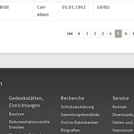
Brüll
Carl-
05.05.1902
Görlitz
Albert
1
2
3
4
5
6
eiten
n
Gedenkstätten,
Recherche
Service
Einrichtungen
Schicksalsklärung
Kontakt
Bautzen
Sammlungsbestände
Downloads,
Dokumentationsstelle
Online-Datenbanken
Fakten und 
Dresden
Biografien
Impressum