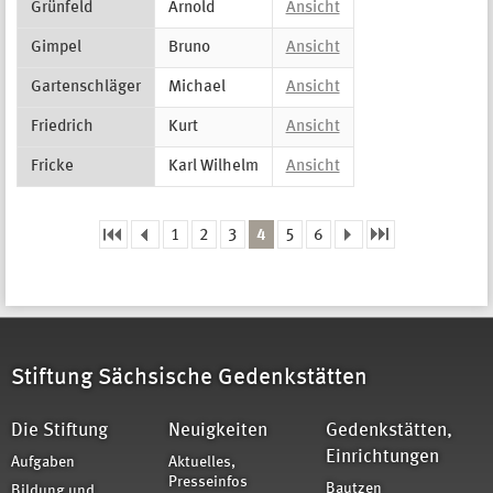
Grünfeld
Arnold
Ansicht
Gimpel
Bruno
Ansicht
Gartenschläger
Michael
Ansicht
Friedrich
Kurt
Ansicht
Fricke
Karl Wilhelm
Ansicht
1
2
3
4
5
6
Seiten
Stiftung Sächsische Gedenkstätten
Die Stiftung
Neuigkeiten
Gedenkstätten,
Einrichtungen
Aufgaben
Aktuelles,
Presseinfos
Bautzen
Bildung und