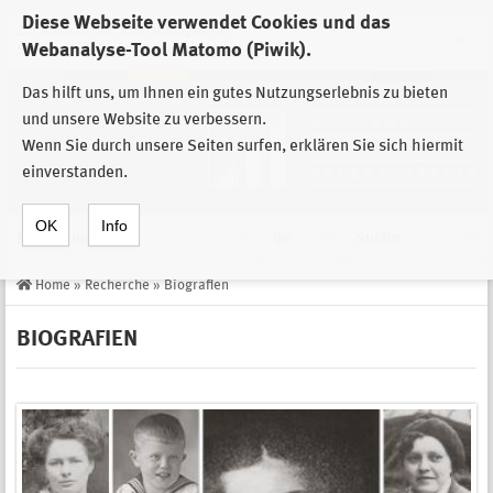
Diese Webseite verwendet Cookies und das
Zur Auswahl der Einrichtungen der
Webanalyse-Tool Matomo (Piwik).
Stiftung Sächsische Gedenkstätten
Das hilft uns, um Ihnen ein gutes Nutzungserlebnis zu bieten
und unsere Website zu verbessern.
Wenn Sie durch unsere Seiten surfen, erklären Sie sich hiermit
einverstanden.
OK
Info
Navigation
de
Suche
Home
»
Recherche
»
Biografien
BIOGRAFIEN