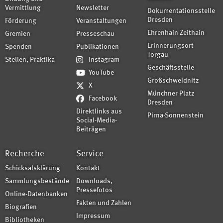
Vermittlung
Newsletter
Dokumentationsstelle
Dresden
Förderung
Veranstaltungen
Ehrenhain Zeithain
Gremien
Presseschau
Erinnerungsort
Spenden
Publikationen
Torgau
Stellen, Praktika
Instagram
Geschäftsstelle
YouTube
Großschweidnitz
X
Münchner Platz
Facebook
Dresden
Direktlinks aus
Pirna-Sonnenstein
Social-Media-
Beiträgen
Recherche
Service
Schicksalsklärung
Kontakt
Sammlungsbestände
Downloads,
Pressefotos
Online-Datenbanken
Fakten und Zahlen
Biografien
Impressum
Bibliotheken