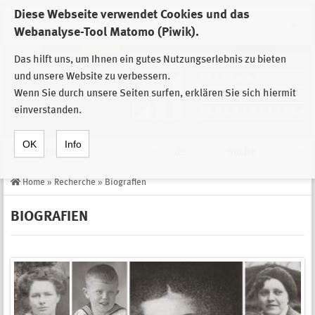
Diese Webseite verwendet Cookies und das
Zur Auswahl der Einrichtungen der
Webanalyse-Tool Matomo (Piwik).
Stiftung Sächsische Gedenkstätten
Das hilft uns, um Ihnen ein gutes Nutzungserlebnis zu bieten
und unsere Website zu verbessern.
Wenn Sie durch unsere Seiten surfen, erklären Sie sich hiermit
einverstanden.
OK
Info
Navigation
de
Suche
Home
»
Recherche
»
Biografien
BIOGRAFIEN