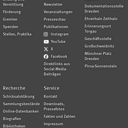
Vermittlung
Newsletter
Dokumentationsstelle
Dresden
Förderung
Veranstaltungen
Ehrenhain Zeithain
Gremien
Presseschau
Erinnerungsort
Spenden
Publikationen
Torgau
Stellen, Praktika
Instagram
Geschäftsstelle
YouTube
Großschweidnitz
X
Münchner Platz
Facebook
Dresden
Direktlinks aus
Pirna-Sonnenstein
Social-Media-
Beiträgen
Recherche
Service
Schicksalsklärung
Kontakt
Sammlungsbestände
Downloads,
Pressefotos
Online-Datenbanken
Fakten und Zahlen
Biografien
Impressum
Bibliotheken