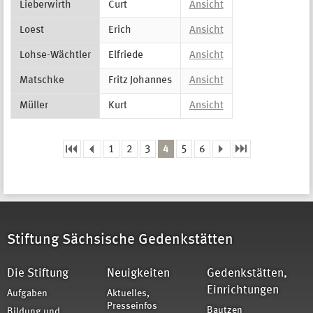
Lieberwirth
Curt
Ansicht
Loest
Erich
Ansicht
Lohse-Wächtler
Elfriede
Ansicht
Matschke
Fritz Johannes
Ansicht
Müller
Kurt
Ansicht
1
2
3
4
5
6
Seiten
Stiftung Sächsische Gedenkstätten
Die Stiftung
Neuigkeiten
Gedenkstätten,
Einrichtungen
Aufgaben
Aktuelles,
Presseinfos
Bautzen
Bildung und