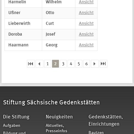
Harmelin
Wilhelm
Ansicht
Ußner
Otto
Ansicht
Lieberwirth
Curt
Ansicht
Doroba
Josef
Ansicht
Haarmann
Georg
Ansicht
1
2
3
4
5
6
Seiten
Stiftung Sächsische Gedenkstätten
Die Stiftung
Neuigkeiten
Gedenkstätten,
Einrichtungen
Aufgaben
Aktuelles,
Presseinfos
Bautzen
Bildung und