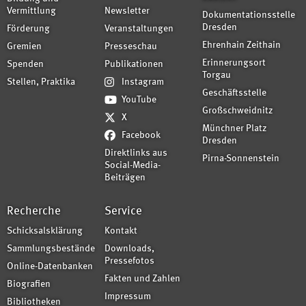
Vermittlung
Newsletter
Dokumentationsstelle
Dresden
Förderung
Veranstaltungen
Ehrenhain Zeithain
Gremien
Presseschau
Erinnerungsort
Spenden
Publikationen
Torgau
Stellen, Praktika
Instagram
Geschäftsstelle
YouTube
Großschweidnitz
X
Münchner Platz
Facebook
Dresden
Direktlinks aus
Pirna-Sonnenstein
Social-Media-
Beiträgen
Recherche
Service
Schicksalsklärung
Kontakt
Sammlungsbestände
Downloads,
Pressefotos
Online-Datenbanken
Fakten und Zahlen
Biografien
Impressum
Bibliotheken