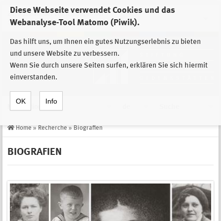
Diese Webseite verwendet Cookies und das
Zur Auswahl der Einrichtungen der
Webanalyse-Tool Matomo (Piwik).
Stiftung Sächsische Gedenkstätten
Das hilft uns, um Ihnen ein gutes Nutzungserlebnis zu bieten
und unsere Website zu verbessern.
Wenn Sie durch unsere Seiten surfen, erklären Sie sich hiermit
einverstanden.
OK
Info
Navigation
de
Suche
Home
»
Recherche
»
Biografien
BIOGRAFIEN