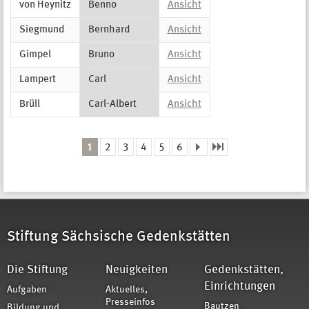
von Heynitz
Benno
Ansicht
Siegmund
Bernhard
Ansicht
Gimpel
Bruno
Ansicht
Lampert
Carl
Ansicht
Brüll
Carl-Albert
Ansicht
1
2
3
4
5
6
Seiten
Stiftung Sächsische Gedenkstätten
Die Stiftung
Neuigkeiten
Gedenkstätten,
Einrichtungen
Aufgaben
Aktuelles,
Presseinfos
Bautzen
Bildung und