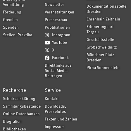
Vermittlung
Newsletter
Dokumentationsstelle
Dresden
Förderung
Veranstaltungen
Ehrenhain Zeithain
Gremien
Presseschau
Erinnerungsort
Spenden
Publikationen
Torgau
Stellen, Praktika
Instagram
Geschäftsstelle
YouTube
Großschweidnitz
X
Münchner Platz
Facebook
Dresden
Direktlinks aus
Pirna-Sonnenstein
Social-Media-
Beiträgen
Recherche
Service
Schicksalsklärung
Kontakt
Sammlungsbestände
Downloads,
Pressefotos
Online-Datenbanken
Fakten und Zahlen
Biografien
Impressum
Bibliotheken