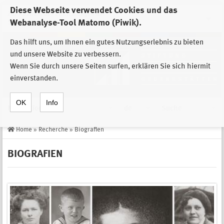
Diese Webseite verwendet Cookies und das
Zur Auswahl der Einrichtungen der
Webanalyse-Tool Matomo (Piwik).
Stiftung Sächsische Gedenkstätten
Das hilft uns, um Ihnen ein gutes Nutzungserlebnis zu bieten
und unsere Website zu verbessern.
Wenn Sie durch unsere Seiten surfen, erklären Sie sich hiermit
einverstanden.
OK
Info
Navigation
de
Suche
Home
»
Recherche
»
Biografien
BIOGRAFIEN