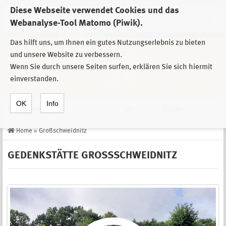
Diese Webseite verwendet Cookies und das
Zur Auswahl der Einrichtungen der
Webanalyse-Tool Matomo (Piwik).
Stiftung Sächsische Gedenkstätten
Das hilft uns, um Ihnen ein gutes Nutzungserlebnis zu bieten
und unsere Website zu verbessern.
Wenn Sie durch unsere Seiten surfen, erklären Sie sich hiermit
einverstanden.
OK
Info
Navigation
de
Suche
Home
»
Großschweidnitz
GEDENKSTÄTTE GROSSSCHWEIDNITZ