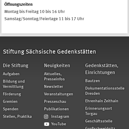
Öffnungszeiten
Montag bis Freitag 10 bis 16 Uhr
Samstag/Sonntag/Feiertage 11 bis 17 Uhr
Stiftung Sächsische Gedenkstätten
Die Stiftung
Neuigkeiten
Gedenkstätten,
Einrichtungen
Aufgaben
Aktuelles,
Presseinfos
Bautzen
Bildung und
Vermittlung
Newsletter
Dokumentationsstelle
Dresden
Förderung
Veranstaltungen
Ehrenhain Zeithain
Gremien
Presseschau
Erinnerungsort
Spenden
Publikationen
Torgau
Stellen, Praktika
Instagram
Geschäftsstelle
YouTube
Großschweidnitz